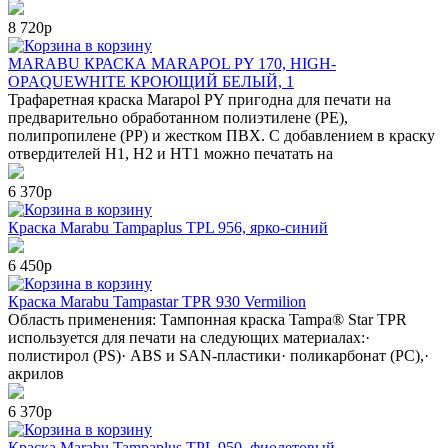
8 720р
в корзину
MARABU КРАСКА MARAPOL PY 170, HIGH-
OPAQUEWHITE КРОЮЩИЙ БЕЛЫЙ, 1
Трафаретная краска Marapol PY пригодна для печати на
предварительно обработанном полиэтилене (РЕ),
полипропилене (РР) и жестком ПВХ. С добавлением в краску
отвердителей Н1, Н2 и НТ1 можно печатать на
6 370р
в корзину
Краска Marabu Tampaplus TPL 956, ярко-синий
6 450р
в корзину
Краска Marabu Tampastar TPR 930 Vermilion
Область применения: Тампонная краска Tampa® Star TPR
используется для печати на следующих материалах:·
полистирол (PS)· ABS и SAN-пластики· поликарбонат (РС),·
акрилов
6 370р
в корзину
Краска Marabu Tampaplus TPL 950, фиолетовый