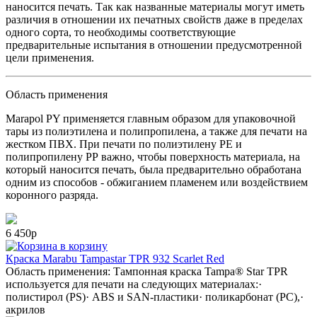
наносится печать. Так как названные материалы могут иметь
различия в отношении их печатных свойств даже в пределах
одного сорта, то необходимы соответствующие
предварительные испытания в отношении предусмотренной
цели применения.
Область применения
Marapol PY применяется главным образом для упаковочной
тары из полиэтилена и полипропилена, а также для печати на
жестком ПВХ. При печати по полиэтилену РЕ и
полипропилену РР важно, чтобы поверхность материала, на
который наносится печать, была предварительно обработана
одним из способов - обжиганием пламенем или воздействием
коронного разряда.
6 450р
в корзину
Краска Marabu Tampastar TPR 932 Scarlet Red
Область применения: Тампонная краска Tampa® Star TPR
используется для печати на следующих материалах:·
полистирол (PS)· ABS и SAN-пластики· поликарбонат (РС),·
акрилов