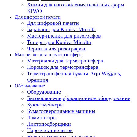
Химия для изготовления печатных форм
KIWO
Для цифровой печати
Для цифровой печати
Барабаны для Konica-Minolta
Мастер-пленка для ризографов
Тонеры для Konica-Minolta
Чернила для ризографов
Материалы для термотрансфера
Материалы для термотрансфера
Порошок для термотрансфера
Термотрансферная бумага Arjo Wiggins,
Франция
Оборудование
Оборудование
Биговально-перфорационное оборудование
Буклетмейкеры
Бумагосверлильные машины
Ламинаторы
Листоподборщики
Нарезчики визиток
Ножи и марзаны для резаков