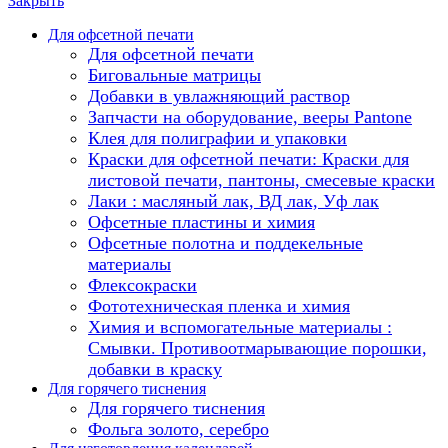
Закрыть
Для офсетной печати
Для офсетной печати
Биговальные матрицы
Добавки в увлажняющий раствор
Запчасти на оборудование, вееры Pantone
Клея для полиграфии и упаковки
Краски для офсетной печати: Краски для
листовой печати, пантоны, смесевые краски
Лаки : масляный лак, ВД лак, Уф лак
Офсетные пластины и химия
Офсетные полотна и поддекельные
материалы
Флексокраски
Фототехническая пленка и химия
Химия и вспомогательные материалы :
Смывки. Противоотмарывающие порошки,
добавки в краску
Для горячего тиснения
Для горячего тиснения
Фольга золото, серебро