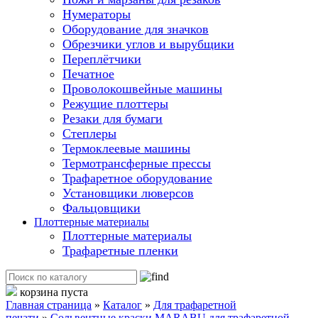
Нумераторы
Оборудование для значков
Обрезчики углов и вырубщики
Переплётчики
Печатное
Проволокошвейные машины
Режущие плоттеры
Резаки для бумаги
Степлеры
Термоклеевые машины
Термотрансферные прессы
Трафаретное оборудование
Установщики люверсов
Фальцовщики
Плоттерные материалы
Плоттерные материалы
Трафаретные пленки
корзина пуста
Главная страница
»
Каталог
»
Для трафаретной
печати
»
Сольвентные краски MARABU для трафаретной