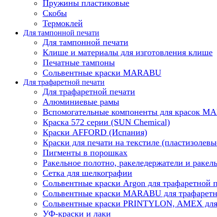
Пружины пластиковые
Скобы
Термоклей
Для тампонной печати
Для тампонной печати
Клише и материалы для изготовления клише
Печатные тампоны
Сольвентные краски MARABU
Для трафаретной печати
Для трафаретной печати
Алюминиевые рамы
Вспомогательные компоненты для красок 
Краска 572 серии (SUN Chemical)
Краски AFFORD (Испания)
Краски для печати на текстиле (пластизолевы
Пигменты в порошках
Ракельное полотно, ракеледержатели и ракел
Сетка для шелкографии
Сольвентные краски Argon для трафаретной 
Сольвентные краски MARABU для трафаретн
Сольвентные краски PRINTYLON, AMEX для 
УФ-краски и лаки