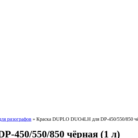
для ризографов
»
Краска DUPLO DUO4LH для DP-450/550/850 чёр
450/550/850 чёрная (1 л)