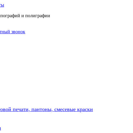
ты
типографий и полиграфии
атный звонок
товой печати, пантоны, смесевые краски
ы