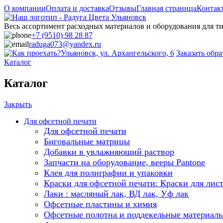
О компании
Оплата и доставка
Отзывы
Главная страница
Контак
Весь ассортимент расходных материалов и оборудования для 
+7 (9510) 98 28 87
raduga073@yandex.ru
Ульяновск, ул. Архангельского, 6
Заказать обр
Каталог
Каталог
Закрыть
Для офсетной печати
Для офсетной печати
Биговальные матрицы
Добавки в увлажняющий раствор
Запчасти на оборудование, вееры Pantone
Клея для полиграфии и упаковки
Краски для офсетной печати: Краски для лис
Лаки : масляный лак, ВД лак, Уф лак
Офсетные пластины и химия
Офсетные полотна и поддекельные материал