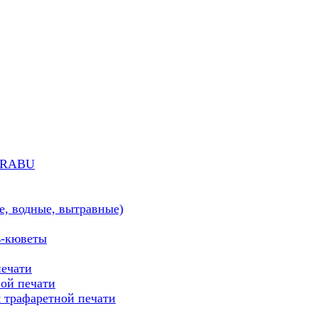
MARABU
е, водные, вытравные)
ь-кюветы
печати
ой печати
трафаретной печати