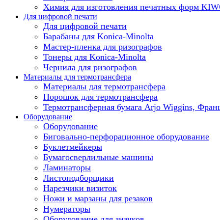
Химия для изготовления печатных форм KI
Для цифровой печати
Для цифровой печати
Барабаны для Konica-Minolta
Мастер-пленка для ризографов
Тонеры для Konica-Minolta
Чернила для ризографов
Материалы для термотрансфера
Материалы для термотрансфера
Порошок для термотрансфера
Термотрансферная бумага Arjo Wiggins, Фран
Оборудование
Оборудование
Биговально-перфорационное оборудование
Буклетмейкеры
Бумагосверлильные машины
Ламинаторы
Листоподборщики
Нарезчики визиток
Ножи и марзаны для резаков
Нумераторы
Оборудование для значков