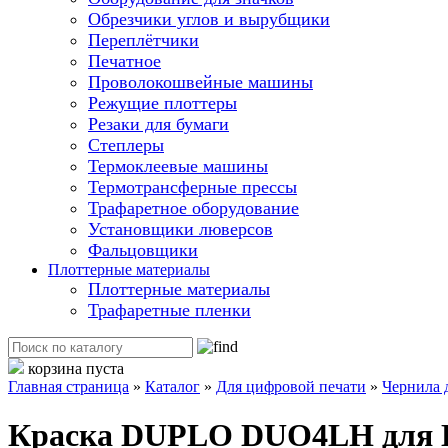
Обрезчики углов и вырубщики
Переплётчики
Печатное
Проволокошвейные машины
Режущие плоттеры
Резаки для бумаги
Степлеры
Термоклеевые машины
Термотрансферные прессы
Трафаретное оборудование
Установщики люверсов
Фальцовщики
Плоттерные материалы
Плоттерные материалы
Трафаретные пленки
корзина пуста
Главная страница
»
Каталог
»
Для цифровой печати
»
Чернила 
Краска DUPLO DUO4LH для DP-