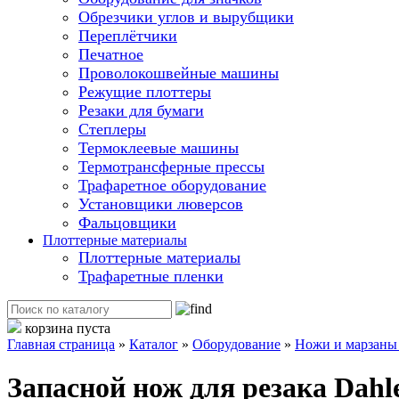
Обрезчики углов и вырубщики
Переплётчики
Печатное
Проволокошвейные машины
Режущие плоттеры
Резаки для бумаги
Степлеры
Термоклеевые машины
Термотрансферные прессы
Трафаретное оборудование
Установщики люверсов
Фальцовщики
Плоттерные материалы
Плоттерные материалы
Трафаретные пленки
корзина пуста
Главная страница
»
Каталог
»
Оборудование
»
Ножи и марзаны 
Запасной нож для резака Dahl