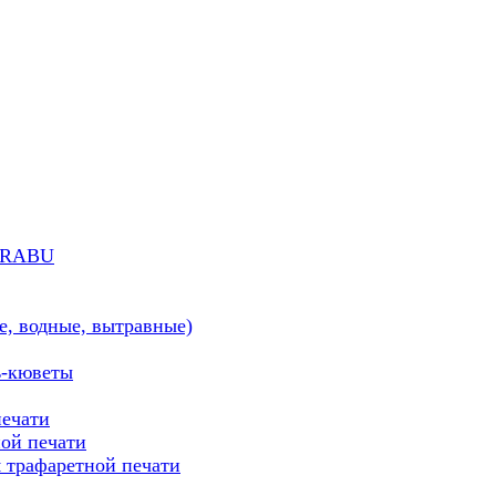
MARABU
е, водные, вытравные)
ь-кюветы
печати
ой печати
трафаретной печати