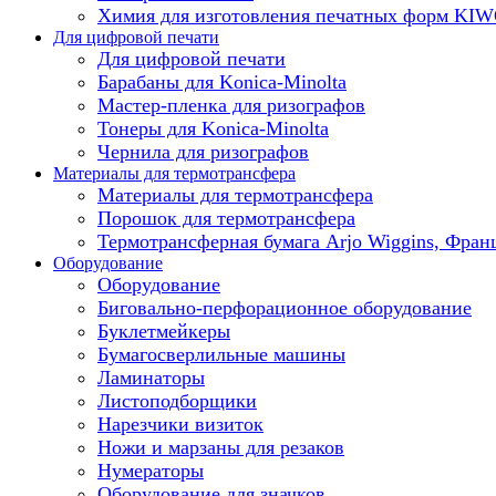
Химия для изготовления печатных форм KI
Для цифровой печати
Для цифровой печати
Барабаны для Konica-Minolta
Мастер-пленка для ризографов
Тонеры для Konica-Minolta
Чернила для ризографов
Материалы для термотрансфера
Материалы для термотрансфера
Порошок для термотрансфера
Термотрансферная бумага Arjo Wiggins, Фран
Оборудование
Оборудование
Биговально-перфорационное оборудование
Буклетмейкеры
Бумагосверлильные машины
Ламинаторы
Листоподборщики
Нарезчики визиток
Ножи и марзаны для резаков
Нумераторы
Оборудование для значков