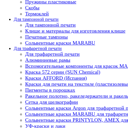
Пружины пластиковые
Скобы
Термоклей
Для тампонной печати
Для тампонной печати
Клише и материалы для изготовления клише
Печатные тампоны
Сольвентные краски MARABU
Для трафаретной печати
Для трафаретной печати
Алюминиевые рамы
Вспомогательные компоненты для красок 
Краска 572 серии (SUN Chemical)
Краски AFFORD (Испания)
Краски для печати на текстиле (пластизолевы
Пигменты в порошках
Ракельное полотно, ракеледержатели и ракел
Сетка для шелкографии
Сольвентные краски Argon для трафаретной 
Сольвентные краски MARABU для трафаретн
Сольвентные краски PRINTYLON, AMEX для 
УФ-краски и лаки