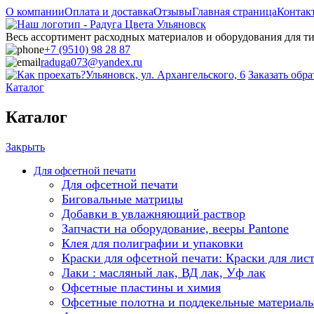
О компании
Оплата и доставка
Отзывы
Главная страница
Контак
Весь ассортимент расходных материалов и оборудования для 
+7 (9510) 98 28 87
raduga073@yandex.ru
Ульяновск, ул. Архангельского, 6
Заказать обр
Каталог
Каталог
Закрыть
Для офсетной печати
Для офсетной печати
Биговальные матрицы
Добавки в увлажняющий раствор
Запчасти на оборудование, вееры Pantone
Клея для полиграфии и упаковки
Краски для офсетной печати: Краски для лис
Лаки : масляный лак, ВД лак, Уф лак
Офсетные пластины и химия
Офсетные полотна и поддекельные материал