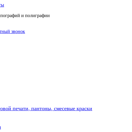
ты
типографий и полиграфии
атный звонок
товой печати, пантоны, смесевые краски
ы