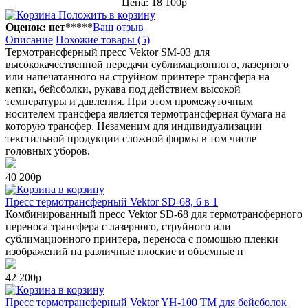
Цена: 18 100р
Положить в корзину
Оценок: нет
*
*
*
*
*
Ваш отзыв
Описание
Похожие товары (5)
Термотрансферный пресс Vektor SM-03 для
высококачественной передачи сублимационного, лазерного
или напечатанного на струйном принтере трансфера на
кепки, бейсболки, рукава под действием высокой
температуры и давления. При этом промежуточным
носителем трансфера является термотрансферная бумага на
которую трансфер. Незаменим для индивидуализации
текстильной продукции сложной формы в том числе
головных уборов.
40 200р
в корзину
Пресс термотрансферный Vektor SD-68, 6 в 1
Комбинированный пресс Vektor SD-68 для термотрансферного
переноса трансфера с лазерного, струйного или
сублимационного принтера, переноса с помощью пленки
изображений на различные плоские и объемные н
42 200р
в корзину
Пресс термотрансферный Vektor YH-100 TM для бейсболок