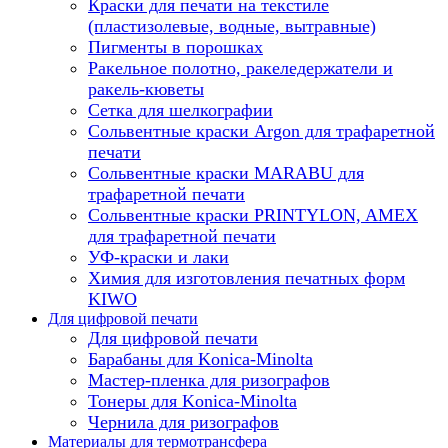
Краски для печати на текстиле
(пластизолевые, водные, вытравные)
Пигменты в порошках
Ракельное полотно, ракеледержатели и
ракель-кюветы
Сетка для шелкографии
Сольвентные краски Argon для трафаретной
печати
Сольвентные краски MARABU для
трафаретной печати
Сольвентные краски PRINTYLON, AMEX
для трафаретной печати
УФ-краски и лаки
Химия для изготовления печатных форм
KIWO
Для цифровой печати
Для цифровой печати
Барабаны для Konica-Minolta
Мастер-пленка для ризографов
Тонеры для Konica-Minolta
Чернила для ризографов
Материалы для термотрансфера