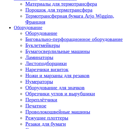
Материалы для термотрансфера
Порошок для термотрансфера
Термотрансферная бумага Arjo Wiggins,
Франция
Оборудование
Оборудование
Биговально-перфорационное оборудование
Буклетмейкеры
Бумагосверлильные машины
Ламинаторы
Листоподборщики
Нарезчики визиток
Ножи и марзаны для резаков
Нумераторы
Оборудование для значков
Обрезчики углов и вырубщики
Переплётчики
Печатное
Проволокошвейные машины
Режущие плоттеры
Резаки для бумаги