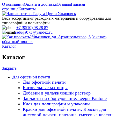
О компании
Оплата и доставка
Отзывы
Главная
страница
Контакты
Весь ассортимент расходных материалов и оборудования для
типографий и полиграфии
+7 (9510) 98 28 87
raduga073@yandex.ru
Ульяновск, ул. Архангельского, 6
Заказать
обратный звонок
Каталог
Каталог
Закрыть
Для офсетной печати
Для офсетной печати
Биговальные матрицы
Добавки в увлажняющий раствор
Запчасти на оборудование, вееры Pantone
Клея для полиграфии и упаковки
Краски для офсетной печати: Краски для
листовой печати, пантоны, смесевые краски