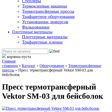
Степлеры
Термоклеевые машины
Термотрансферные прессы
Трафаретное оборудование
Установщики люверсов
Фальцовщики
Плоттерные материалы
Плоттерные материалы
Трафаретные пленки
корзина пуста
Главная
страница
»
Каталог
»
Оборудование
»
Термотрансферные
прессы
»
Пресс термотрансферный Vektor SM-03 для
бейсболок
Пресс термотрансферный
Vektor SM-03 для бейсболок