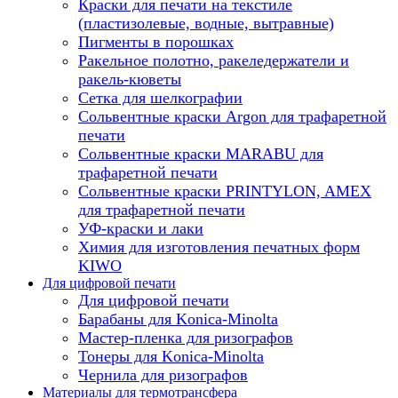
Краски для печати на текстиле
(пластизолевые, водные, вытравные)
Пигменты в порошках
Ракельное полотно, ракеледержатели и
ракель-кюветы
Сетка для шелкографии
Сольвентные краски Argon для трафаретной
печати
Сольвентные краски MARABU для
трафаретной печати
Сольвентные краски PRINTYLON, AMEX
для трафаретной печати
УФ-краски и лаки
Химия для изготовления печатных форм
KIWO
Для цифровой печати
Для цифровой печати
Барабаны для Konica-Minolta
Мастер-пленка для ризографов
Тонеры для Konica-Minolta
Чернила для ризографов
Материалы для термотрансфера