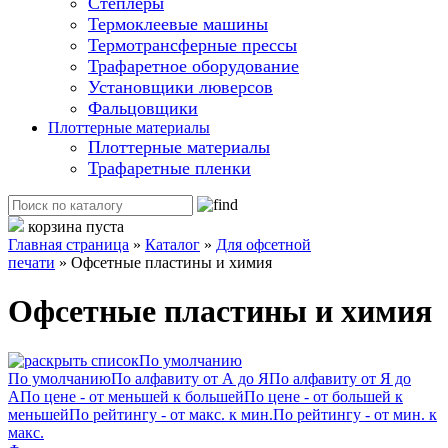
Степлеры
Термоклеевые машины
Термотрансферные прессы
Трафаретное оборудование
Установщики люверсов
Фальцовщики
Плоттерные материалы
Плоттерные материалы
Трафаретные пленки
корзина пуста
Главная страница
»
Каталог
»
Для офсетной
печати
»
Офсетные пластины и химия
Офсетные пластины и химия
По умолчанию
По умолчанию
По алфавиту от А до Я
По алфавиту от Я до
А
По цене - от меньшей к большей
По цене - от большей к
меньшей
По рейтингу - от макс. к мин.
По рейтингу - от мин. к
макс.