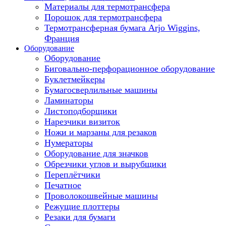
Материалы для термотрансфера
Порошок для термотрансфера
Термотрансферная бумага Arjo Wiggins,
Франция
Оборудование
Оборудование
Биговально-перфорационное оборудование
Буклетмейкеры
Бумагосверлильные машины
Ламинаторы
Листоподборщики
Нарезчики визиток
Ножи и марзаны для резаков
Нумераторы
Оборудование для значков
Обрезчики углов и вырубщики
Переплётчики
Печатное
Проволокошвейные машины
Режущие плоттеры
Резаки для бумаги