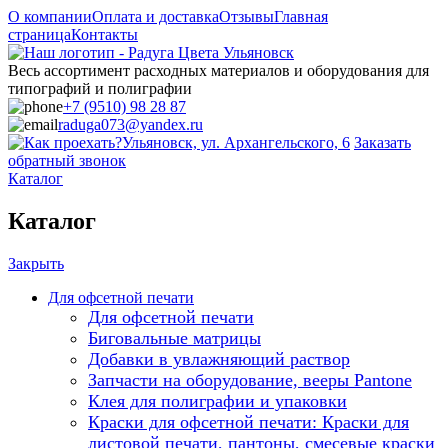
О компании
Оплата и доставка
Отзывы
Главная
страница
Контакты
Весь ассортимент расходных материалов и оборудования для
типографий и полиграфии
+7 (9510) 98 28 87
raduga073@yandex.ru
Ульяновск, ул. Архангельского, 6
Заказать
обратный звонок
Каталог
Каталог
Закрыть
Для офсетной печати
Для офсетной печати
Биговальные матрицы
Добавки в увлажняющий раствор
Запчасти на оборудование, вееры Pantone
Клея для полиграфии и упаковки
Краски для офсетной печати: Краски для
листовой печати, пантоны, смесевые краски