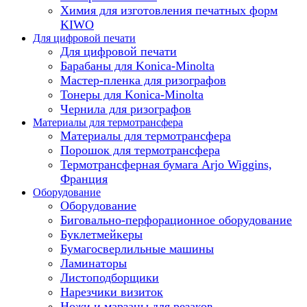
Химия для изготовления печатных форм
KIWO
Для цифровой печати
Для цифровой печати
Барабаны для Konica-Minolta
Мастер-пленка для ризографов
Тонеры для Konica-Minolta
Чернила для ризографов
Материалы для термотрансфера
Материалы для термотрансфера
Порошок для термотрансфера
Термотрансферная бумага Arjo Wiggins,
Франция
Оборудование
Оборудование
Биговально-перфорационное оборудование
Буклетмейкеры
Бумагосверлильные машины
Ламинаторы
Листоподборщики
Нарезчики визиток
Ножи и марзаны для резаков