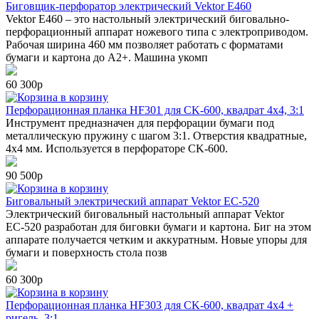
Биговщик-перфоратор электрический Vektor E460
Vektor E460 – это настольный электрический биговально-
перфорационный аппарат ножевого типа с электроприводом.
Рабочая ширина 460 мм позволяет работать с форматами
бумаги и картона до А2+. Машина укомп
60 300р
в корзину
Перфорационная планка HF301 для CK-600, квадрат 4х4, 3:1
Инструмент предназначен для перфорации бумаги под
металлическую пружину с шагом 3:1. Отверстия квадратные,
4х4 мм. Используется в перфораторе CK-600.
90 500р
в корзину
Биговальный электрический аппарат Vektor EС-520
Электрический биговальный настольный аппарат Vektor
EС-520 разработан для биговки бумаги и картона. Биг на этом
аппарате получается четким и аккуратным. Новые упоры для
бумаги и поверхность стола позв
60 300р
в корзину
Перфорационная планка HF303 для CK-600, квадрат 4х4 +
ригель, 3:1