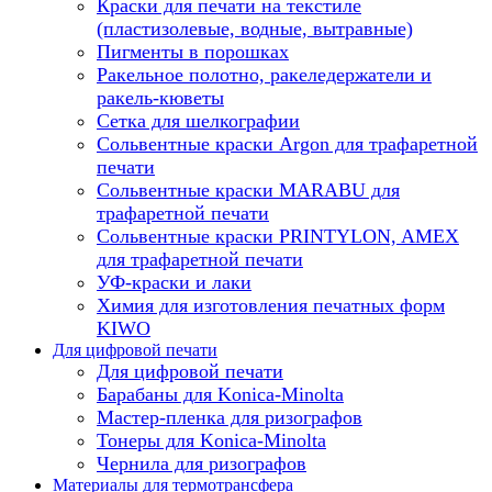
Краски для печати на текстиле
(пластизолевые, водные, вытравные)
Пигменты в порошках
Ракельное полотно, ракеледержатели и
ракель-кюветы
Сетка для шелкографии
Сольвентные краски Argon для трафаретной
печати
Сольвентные краски MARABU для
трафаретной печати
Сольвентные краски PRINTYLON, AMEX
для трафаретной печати
УФ-краски и лаки
Химия для изготовления печатных форм
KIWO
Для цифровой печати
Для цифровой печати
Барабаны для Konica-Minolta
Мастер-пленка для ризографов
Тонеры для Konica-Minolta
Чернила для ризографов
Материалы для термотрансфера