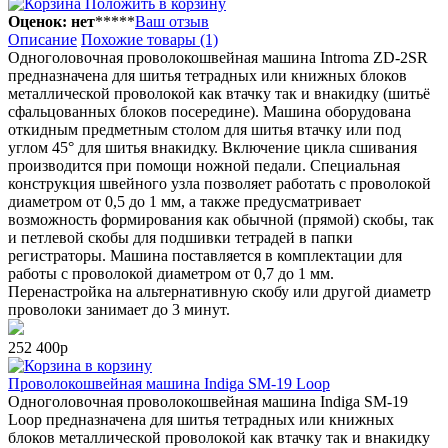
Положить в корзину
Оценок: нет
*
*
*
*
*
Ваш отзыв
Описание
Похожие товары (1)
Одноголовочная проволокошвейная машина Introma ZD-2SR
предназначена для шитья тетрадных или книжных блоков
металлической проволокой как втачку так и внакидку (шитьё
сфальцованных блоков посередине). Машина оборудована
откидным предметным столом для шитья втачку или под
углом 45° для шитья внакидку. Включение цикла сшивания
производится при помощи ножной педали. Специальная
конструкция швейного узла позволяет работать с проволокой
диаметром от 0,5 до 1 мм, а также предусматривает
возможность формирования как обычной (прямой) скобы, так
и петлевой скобы для подшивки тетрадей в папки
регистраторы. Машина поставляется в комплектации для
работы с проволокой диаметром от 0,7 до 1 мм.
Перенастройка на альтернативную скобу или другой диаметр
проволоки занимает до 3 минут.
252 400р
в корзину
Проволокошвейная машина Indiga SM-19 Loop
Одноголовочная проволокошвейная машина Indiga SM-19
Loop предназначена для шитья тетрадных или книжных
блоков металлической проволокой как втачку так и внакидку