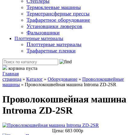
Степлеры
Термоклеевые машины
Термотрансферные прессы
Трафаретное оборудование
Установщики люверсов
Фальцовщики
Плоттерные материалы
Плоттерные материалы
Трафаретные пленки
корзина пуста
Главная
страница
»
Каталог
»
Оборудование
»
Проволокошвейные
машины
»
Проволокошвейная машина Introma ZD-2SR
Проволокошвейная машина
Introma ZD-2SR
Цена: 683 000р