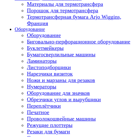
Материалы для термотрансфера
Порошок для термотрансфера
Термотрансферная бумага Arjo Wiggins,
Франция
Оборудование
Оборудование
Биговально-перфорационное оборудование
Буклетмейкеры
Бумагосверлильные машины
Ламинаторы
Листоподборщики
Нарезчики визиток
Ножи и марзаны для резаков
Нумераторы
Оборудование для значков
Обрезчики углов и вырубщики
Переплётчики
Печатное
Проволокошвейные машины
Режущие плоттеры
Резаки для бумаги