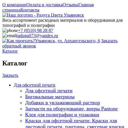
О компании
Оплата и доставка
Отзывы
Главная
страница
Контакты
Весь ассортимент расходных материалов и оборудования для
типографий и полиграфии
+7 (9510) 98 28 87
raduga073@yandex.ru
Ульяновск, ул. Архангельского, 6
Заказать
обратный звонок
Каталог
Каталог
Закрыть
Для офсетной печати
Для офсетной печати
Биговальные матрицы
Добавки в увлажняющий раствор
Запчасти на оборудование, вееры Pantone
Клея для полиграфии и упаковки
Краски для офсетной печати: Краски для
листовой печати, пантоны, смесевые краски