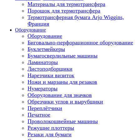
Материалы для термотрансфера
Порошок для термотрансфера
Термотрансферная бумага Arjo Wiggins,
Франция
Оборудование
Оборудование
Биговально-перфорационное оборудование
Буклетмейкеры
Бумагосверлильные машины
Ламинаторы
Листоподборщики
Нарезчики визиток
Ножи и марзаны для резаков
Нумераторы
Оборудование для значков
Обрезчики углов и вырубщики
Переплётчики
Печатное
Проволокошвейные машины
Режущие плоттеры
Резаки для бумаги