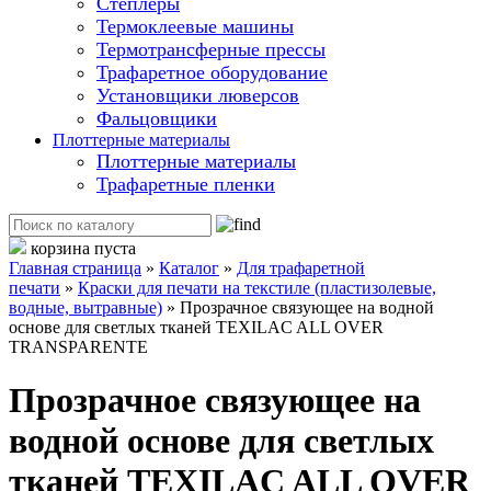
Степлеры
Термоклеевые машины
Термотрансферные прессы
Трафаретное оборудование
Установщики люверсов
Фальцовщики
Плоттерные материалы
Плоттерные материалы
Трафаретные пленки
корзина пуста
Главная страница
»
Каталог
»
Для трафаретной
печати
»
Краски для печати на текстиле (пластизолевые,
водные, вытравные)
»
Прозрачное связующее на водной
основе для светлых тканей TEXILAC ALL OVER
TRANSPARENTE
Прозрачное связующее на
водной основе для светлых
тканей TEXILAC ALL OVER