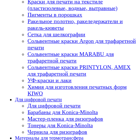
Краски для печати на текстиле
(пластизолевые, водные, вытравные)
Пигменты в порошках
Ракельное полотно, ракеледержатели и
ракель-кюветы
Сетка для шелкографии
Сольвентные краски Argon для трафаретной
печати
Сольвентные краски MARABU для
трафаретной печати
Сольвентные краски PRINTYLON, AMEX
для трафаретной печати
УФ-краски и лаки
Химия для изготовления печатных форм
KIWO
Для цифровой печати
Для цифровой печати
Барабаны для Konica-Minolta
Мастер-пленка для ризографов
Тонеры для Konica-Minolta
Чернила для ризографов
Материалы для термотрансфера