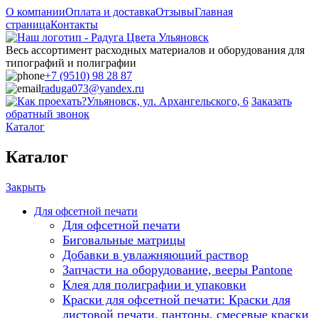
О компании
Оплата и доставка
Отзывы
Главная
страница
Контакты
Весь ассортимент расходных материалов и оборудования для
типографий и полиграфии
+7 (9510) 98 28 87
raduga073@yandex.ru
Ульяновск, ул. Архангельского, 6
Заказать
обратный звонок
Каталог
Каталог
Закрыть
Для офсетной печати
Для офсетной печати
Биговальные матрицы
Добавки в увлажняющий раствор
Запчасти на оборудование, вееры Pantone
Клея для полиграфии и упаковки
Краски для офсетной печати: Краски для
листовой печати, пантоны, смесевые краски