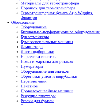
Материалы для термотрансфера
Порошок для термотрансфера
Термотрансферная бумага Arjo Wiggins,
Франция
Оборудование
Оборудование
Биговально-перфорационное оборудование
Буклетмейкеры
Бумагосверлильные машины
Ламинаторы
Листоподборщики
Нарезчики визиток
Ножи и марзаны для резаков
Нумераторы
Оборудование для значков
Обрезчики углов и вырубщики
Переплётчики
Печатное
Проволокошвейные машины
Режущие плоттеры
Резаки для бумаги