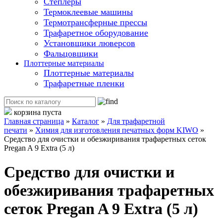
Степлеры
Термоклеевые машины
Термотрансферные прессы
Трафаретное оборудование
Установщики люверсов
Фальцовщики
Плоттерные материалы
Плоттерные материалы
Трафаретные пленки
корзина пуста
Главная страница
»
Каталог
»
Для трафаретной
печати
»
Химия для изготовления печатных форм KIWO
»
Cредство для очистки и обезжиривания трафаретных сеток
Pregan A 9 Extra (5 л)
Cредство для очистки и
обезжиривания трафаретных
сеток Pregan A 9 Extra (5 л)