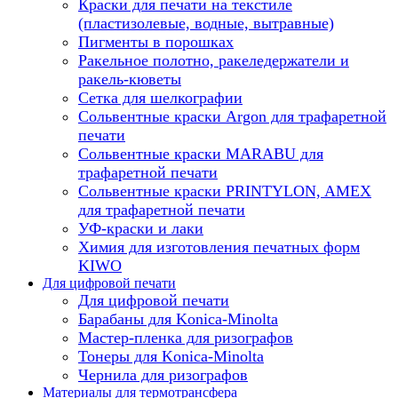
Краски для печати на текстиле
(пластизолевые, водные, вытравные)
Пигменты в порошках
Ракельное полотно, ракеледержатели и
ракель-кюветы
Сетка для шелкографии
Сольвентные краски Argon для трафаретной
печати
Сольвентные краски MARABU для
трафаретной печати
Сольвентные краски PRINTYLON, AMEX
для трафаретной печати
УФ-краски и лаки
Химия для изготовления печатных форм
KIWO
Для цифровой печати
Для цифровой печати
Барабаны для Konica-Minolta
Мастер-пленка для ризографов
Тонеры для Konica-Minolta
Чернила для ризографов
Материалы для термотрансфера