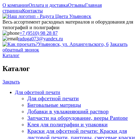
О компании
Оплата и доставка
Отзывы
Главная
страница
Контакты
Весь ассортимент расходных материалов и оборудования для
типографий и полиграфии
+7 (9510) 98 28 87
raduga073@yandex.ru
Ульяновск, ул. Архангельского, 6
Заказать
обратный звонок
Каталог
Каталог
Закрыть
Для офсетной печати
Для офсетной печати
Биговальные матрицы
Добавки в увлажняющий раствор
Запчасти на оборудование, вееры Pantone
Клея для полиграфии и упаковки
Краски для офсетной печати: Краски для
листовой печати, пантоны, смесевые краски