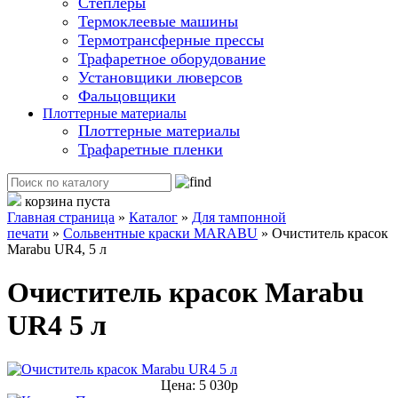
Степлеры
Термоклеевые машины
Термотрансферные прессы
Трафаретное оборудование
Установщики люверсов
Фальцовщики
Плоттерные материалы
Плоттерные материалы
Трафаретные пленки
корзина пуста
Главная страница
»
Каталог
»
Для тампонной
печати
»
Сольвентные краски MARABU
»
Очиститель красок
Marabu UR4, 5 л
Очиститель красок Marabu
UR4 5 л
Цена: 5 030р