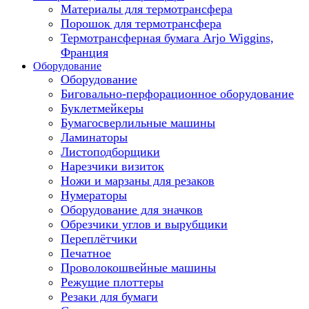
Материалы для термотрансфера
Порошок для термотрансфера
Термотрансферная бумага Arjo Wiggins,
Франция
Оборудование
Оборудование
Биговально-перфорационное оборудование
Буклетмейкеры
Бумагосверлильные машины
Ламинаторы
Листоподборщики
Нарезчики визиток
Ножи и марзаны для резаков
Нумераторы
Оборудование для значков
Обрезчики углов и вырубщики
Переплётчики
Печатное
Проволокошвейные машины
Режущие плоттеры
Резаки для бумаги