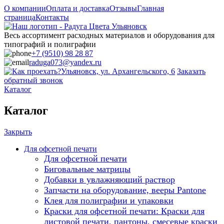
О компании
Оплата и доставка
Отзывы
Главная
страница
Контакты
Весь ассортимент расходных материалов и оборудования для
типографий и полиграфии
+7 (9510) 98 28 87
raduga073@yandex.ru
Ульяновск, ул. Архангельского, 6
Заказать
обратный звонок
Каталог
Каталог
Закрыть
Для офсетной печати
Для офсетной печати
Биговальные матрицы
Добавки в увлажняющий раствор
Запчасти на оборудование, вееры Pantone
Клея для полиграфии и упаковки
Краски для офсетной печати: Краски для
листовой печати, пантоны, смесевые краски