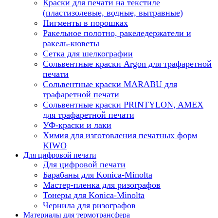
Краски для печати на текстиле
(пластизолевые, водные, вытравные)
Пигменты в порошках
Ракельное полотно, ракеледержатели и
ракель-кюветы
Сетка для шелкографии
Сольвентные краски Argon для трафаретной
печати
Сольвентные краски MARABU для
трафаретной печати
Сольвентные краски PRINTYLON, AMEX
для трафаретной печати
УФ-краски и лаки
Химия для изготовления печатных форм
KIWO
Для цифровой печати
Для цифровой печати
Барабаны для Konica-Minolta
Мастер-пленка для ризографов
Тонеры для Konica-Minolta
Чернила для ризографов
Материалы для термотрансфера