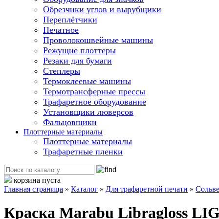
Обрезчики углов и вырубщики
Переплётчики
Печатное
Проволокошвейные машины
Режущие плоттеры
Резаки для бумаги
Степлеры
Термоклеевые машины
Термотрансферные прессы
Трафаретное оборудование
Установщики люверсов
Фальцовщики
Плоттерные материалы
Плоттерные материалы
Трафаретные пленки
корзина пуста
Главная страница
»
Каталог
»
Для трафаретной печати
»
Сольв
Краска Маrabu Libragloss LIG