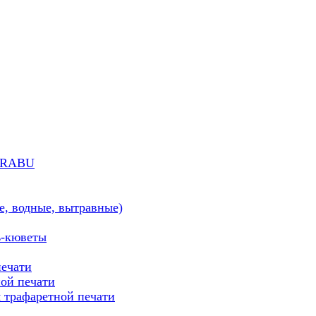
MARABU
е, водные, вытравные)
ь-кюветы
печати
ой печати
трафаретной печати