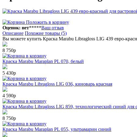
Положить в корзину
Оценок: нет
*
*
*
*
*
Ваш отзыв
Описание
Похожие товары (5)
Вы можете купить Краска Маrabu Libragloss LIG 439 евро-крас
8 750р
в корзину
Краска Маrabu Maraplan PL 070, белый
5 430р
в корзину
Краска Маrabu Libragloss LIG 036, киноварь красная
4 590р
в корзину
Краска Маrabu Libragloss LIG 859, технологический синий для 
8 750р
в корзину
Краска Маrabu Maraplan PL 055, ультрамарин синий