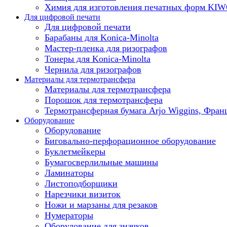
Химия для изготовления печатных форм KI
Для цифровой печати
Для цифровой печати
Барабаны для Konica-Minolta
Мастер-пленка для ризографов
Тонеры для Konica-Minolta
Чернила для ризографов
Материалы для термотрансфера
Материалы для термотрансфера
Порошок для термотрансфера
Термотрансферная бумага Arjo Wiggins, Фран
Оборудование
Оборудование
Биговально-перфорационное оборудование
Буклетмейкеры
Бумагосверлильные машины
Ламинаторы
Листоподборщики
Нарезчики визиток
Ножи и марзаны для резаков
Нумераторы
Оборудование для значков