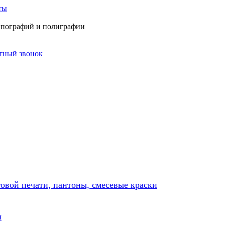
ты
типографий и полиграфии
атный звонок
товой печати, пантоны, смесевые краски
ы