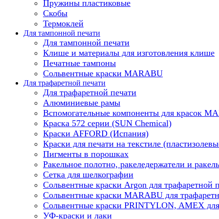
Пружины пластиковые
Скобы
Термоклей
Для тампонной печати
Для тампонной печати
Клише и материалы для изготовления клише
Печатные тампоны
Сольвентные краски MARABU
Для трафаретной печати
Для трафаретной печати
Алюминиевые рамы
Вспомогательные компоненты для красок 
Краска 572 серии (SUN Chemical)
Краски AFFORD (Испания)
Краски для печати на текстиле (пластизолевы
Пигменты в порошках
Ракельное полотно, ракеледержатели и ракел
Сетка для шелкографии
Сольвентные краски Argon для трафаретной 
Сольвентные краски MARABU для трафаретн
Сольвентные краски PRINTYLON, AMEX для 
УФ-краски и лаки