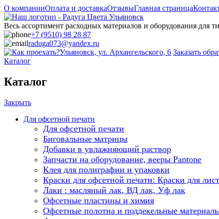
О компании
Оплата и доставка
Отзывы
Главная страница
Контак
Весь ассортимент расходных материалов и оборудования для 
+7 (9510) 98 28 87
raduga073@yandex.ru
Ульяновск, ул. Архангельского, 6
Заказать обр
Каталог
Каталог
Закрыть
Для офсетной печати
Для офсетной печати
Биговальные матрицы
Добавки в увлажняющий раствор
Запчасти на оборудование, вееры Pantone
Клея для полиграфии и упаковки
Краски для офсетной печати: Краски для лис
Лаки : масляный лак, ВД лак, Уф лак
Офсетные пластины и химия
Офсетные полотна и поддекельные материал