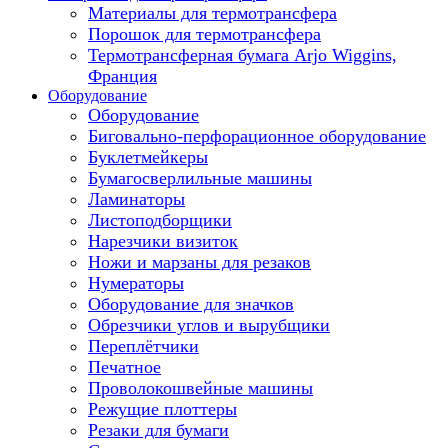
Материалы для термотрансфера
Порошок для термотрансфера
Термотрансферная бумага Arjo Wiggins,
Франция
Оборудование
Оборудование
Биговально-перфорационное оборудование
Буклетмейкеры
Бумагосверлильные машины
Ламинаторы
Листоподборщики
Нарезчики визиток
Ножи и марзаны для резаков
Нумераторы
Оборудование для значков
Обрезчики углов и вырубщики
Переплётчики
Печатное
Проволокошвейные машины
Режущие плоттеры
Резаки для бумаги