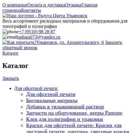
О компании
Оплата и доставка
Отзывы
Главная
страница
Контакты
Весь ассортимент расходных материалов и оборудования для
типографий и полиграфии
+7 (9510) 98 28 87
raduga073@yandex.ru
Ульяновск, ул. Архангельского, 6
Заказать
обратный звонок
Каталог
Каталог
Закрыть
Для офсетной печати
Для офсетной печати
Биговальные матрицы
Добавки в увлажняющий раствор
Запчасти на оборудование, вееры Pantone
Клея для полиграфии и упаковки
Краски для офсетной печати: Краски для
листовой печати, пантоны, смесевые краски