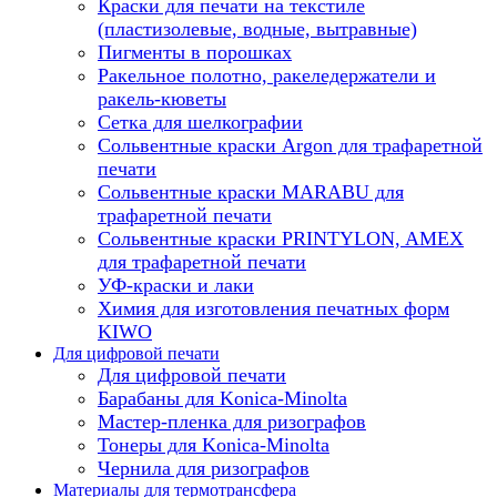
Краски для печати на текстиле
(пластизолевые, водные, вытравные)
Пигменты в порошках
Ракельное полотно, ракеледержатели и
ракель-кюветы
Сетка для шелкографии
Сольвентные краски Argon для трафаретной
печати
Сольвентные краски MARABU для
трафаретной печати
Сольвентные краски PRINTYLON, AMEX
для трафаретной печати
УФ-краски и лаки
Химия для изготовления печатных форм
KIWO
Для цифровой печати
Для цифровой печати
Барабаны для Konica-Minolta
Мастер-пленка для ризографов
Тонеры для Konica-Minolta
Чернила для ризографов
Материалы для термотрансфера