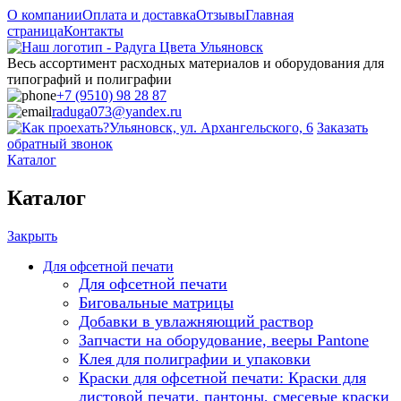
О компании
Оплата и доставка
Отзывы
Главная
страница
Контакты
Весь ассортимент расходных материалов и оборудования для
типографий и полиграфии
+7 (9510) 98 28 87
raduga073@yandex.ru
Ульяновск, ул. Архангельского, 6
Заказать
обратный звонок
Каталог
Каталог
Закрыть
Для офсетной печати
Для офсетной печати
Биговальные матрицы
Добавки в увлажняющий раствор
Запчасти на оборудование, вееры Pantone
Клея для полиграфии и упаковки
Краски для офсетной печати: Краски для
листовой печати, пантоны, смесевые краски