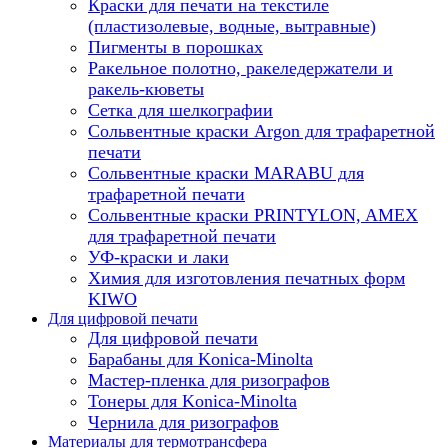
Краски для печати на текстиле
(пластизолевые, водные, вытравные)
Пигменты в порошках
Ракельное полотно, ракеледержатели и
ракель-кюветы
Сетка для шелкографии
Сольвентные краски Argon для трафаретной
печати
Сольвентные краски MARABU для
трафаретной печати
Сольвентные краски PRINTYLON, AMEX
для трафаретной печати
УФ-краски и лаки
Химия для изготовления печатных форм
KIWO
Для цифровой печати
Для цифровой печати
Барабаны для Konica-Minolta
Мастер-пленка для ризографов
Тонеры для Konica-Minolta
Чернила для ризографов
Материалы для термотрансфера