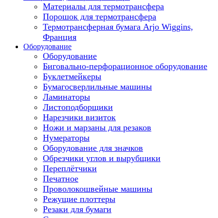
Материалы для термотрансфера
Порошок для термотрансфера
Термотрансферная бумага Arjo Wiggins,
Франция
Оборудование
Оборудование
Биговально-перфорационное оборудование
Буклетмейкеры
Бумагосверлильные машины
Ламинаторы
Листоподборщики
Нарезчики визиток
Ножи и марзаны для резаков
Нумераторы
Оборудование для значков
Обрезчики углов и вырубщики
Переплётчики
Печатное
Проволокошвейные машины
Режущие плоттеры
Резаки для бумаги