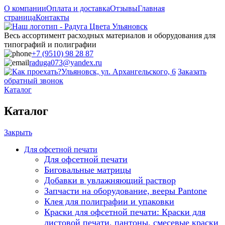
О компании
Оплата и доставка
Отзывы
Главная
страница
Контакты
Весь ассортимент расходных материалов и оборудования для
типографий и полиграфии
+7 (9510) 98 28 87
raduga073@yandex.ru
Ульяновск, ул. Архангельского, 6
Заказать
обратный звонок
Каталог
Каталог
Закрыть
Для офсетной печати
Для офсетной печати
Биговальные матрицы
Добавки в увлажняющий раствор
Запчасти на оборудование, вееры Pantone
Клея для полиграфии и упаковки
Краски для офсетной печати: Краски для
листовой печати, пантоны, смесевые краски