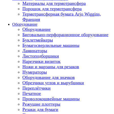
Материалы для термотрансфера
Порошок для термотрансфера
Термотрансферная бумага Arjo Wiggins,
Франция
Оборудование
Оборудование
Биговально-перфорационное оборудование
Буклетмейкеры
Бумагосверлильные машины
Ламинаторы
Листоподборщики
Нарезчики визиток
Ножи и марзаны для резаков
Нумераторы
Оборудование для значков
Обрезчики углов и вырубщики
Переплётчики
Печатное
Проволокошвейные машины
Режущие плоттеры
Резаки для бумаги