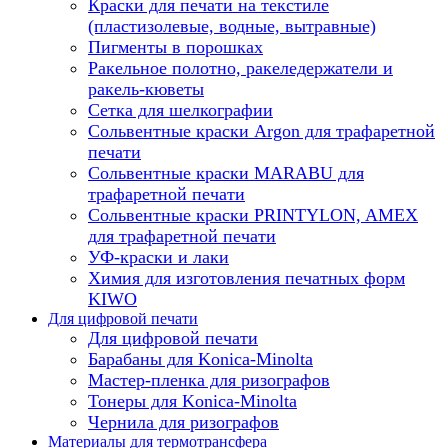
Краски для печати на текстиле
(пластизолевые, водные, вытравные)
Пигменты в порошках
Ракельное полотно, ракеледержатели и
ракель-кюветы
Сетка для шелкографии
Сольвентные краски Argon для трафаретной
печати
Сольвентные краски MARABU для
трафаретной печати
Сольвентные краски PRINTYLON, AMEX
для трафаретной печати
УФ-краски и лаки
Химия для изготовления печатных форм
KIWO
Для цифровой печати
Для цифровой печати
Барабаны для Konica-Minolta
Мастер-пленка для ризографов
Тонеры для Konica-Minolta
Чернила для ризографов
Материалы для термотрансфера