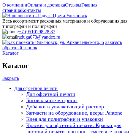
О компании
Оплата и доставка
Отзывы
Главная
страница
Контакты
Весь ассортимент расходных материалов и оборудования для
типографий и полиграфии
+7 (9510) 98 28 87
raduga073@yandex.ru
Ульяновск, ул. Архангельского, 6
Заказать
обратный звонок
Каталог
Каталог
Закрыть
Для офсетной печати
Для офсетной печати
Биговальные матрицы
Добавки в увлажняющий раствор
Запчасти на оборудование, вееры Pantone
Клея для полиграфии и упаковки
Краски для офсетной печати: Краски для
листовой печати, пантоны, смесевые краски