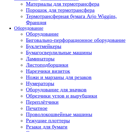
Материалы для термотрансфера
Порошок для термотрансфера
Термотрансферная бумага Arjo Wiggins,
Франция
Оборудование
Оборудование
Биговально-перфорационное оборудование
Буклетмейкеры
Бумагосверлильные машины
Ламинаторы
Листоподборщики
Нарезчики визиток
Ножи и марзаны для резаков
Нумераторы
Оборудование для значков
Обрезчики углов и вырубщики
Переплётчики
Печатное
Проволокошвейные машины
Режущие плоттеры
Резаки для бумаги