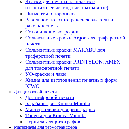
Краски для печати на текстиле
(пластизолевые, водные, вытравные)
Пигменты в порошках
Ракельное полотно, ракеледержатели и
ракель-кюветы
Сетка для шелкографии
Сольвентные краски Argon для трафаретной
печати
Сольвентные краски MARABU для
трафаретной печати
Сольвентные краски PRINTYLON, AMEX
для трафаретной печати
УФ-краски и лаки
Химия для изготовления печатных форм
KIWO
Для цифровой печати
Для цифровой печати
Барабаны для Konica-Minolta
Мастер-пленка для ризографов
Тонеры для Konica-Minolta
Чернила для ризографов
Материалы для термотрансфера