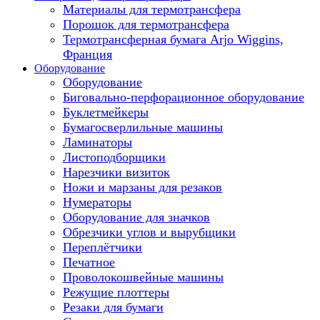
Материалы для термотрансфера
Порошок для термотрансфера
Термотрансферная бумага Arjo Wiggins,
Франция
Оборудование
Оборудование
Биговально-перфорационное оборудование
Буклетмейкеры
Бумагосверлильные машины
Ламинаторы
Листоподборщики
Нарезчики визиток
Ножи и марзаны для резаков
Нумераторы
Оборудование для значков
Обрезчики углов и вырубщики
Переплётчики
Печатное
Проволокошвейные машины
Режущие плоттеры
Резаки для бумаги