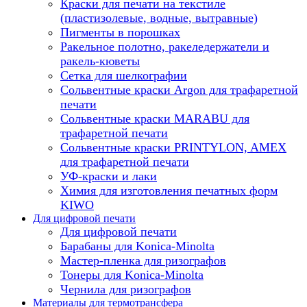
Краски для печати на текстиле
(пластизолевые, водные, вытравные)
Пигменты в порошках
Ракельное полотно, ракеледержатели и
ракель-кюветы
Сетка для шелкографии
Сольвентные краски Argon для трафаретной
печати
Сольвентные краски MARABU для
трафаретной печати
Сольвентные краски PRINTYLON, AMEX
для трафаретной печати
УФ-краски и лаки
Химия для изготовления печатных форм
KIWO
Для цифровой печати
Для цифровой печати
Барабаны для Konica-Minolta
Мастер-пленка для ризографов
Тонеры для Konica-Minolta
Чернила для ризографов
Материалы для термотрансфера