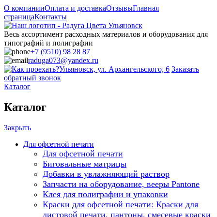
О компании
Оплата и доставка
Отзывы
Главная
страница
Контакты
Весь ассортимент расходных материалов и оборудования для
типографий и полиграфии
+7 (9510) 98 28 87
raduga073@yandex.ru
Ульяновск, ул. Архангельского, 6
Заказать
обратный звонок
Каталог
Каталог
Закрыть
Для офсетной печати
Для офсетной печати
Биговальные матрицы
Добавки в увлажняющий раствор
Запчасти на оборудование, вееры Pantone
Клея для полиграфии и упаковки
Краски для офсетной печати: Краски для
листовой печати, пантоны, смесевые краски