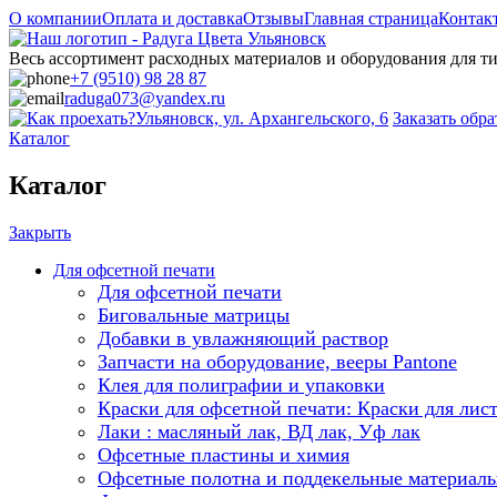
О компании
Оплата и доставка
Отзывы
Главная страница
Контак
Весь ассортимент расходных материалов и оборудования для 
+7 (9510) 98 28 87
raduga073@yandex.ru
Ульяновск, ул. Архангельского, 6
Заказать обр
Каталог
Каталог
Закрыть
Для офсетной печати
Для офсетной печати
Биговальные матрицы
Добавки в увлажняющий раствор
Запчасти на оборудование, вееры Pantone
Клея для полиграфии и упаковки
Краски для офсетной печати: Краски для лис
Лаки : масляный лак, ВД лак, Уф лак
Офсетные пластины и химия
Офсетные полотна и поддекельные материал