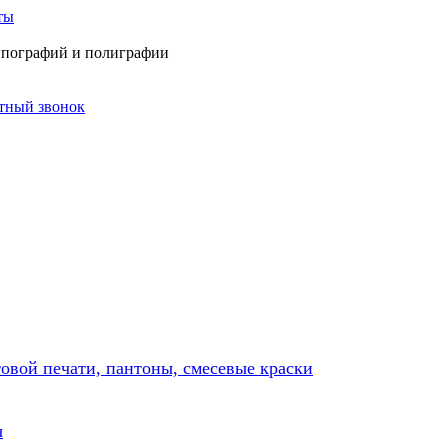
ты
типографий и полиграфии
атный звонок
товой печати, пантоны, смесевые краски
ы