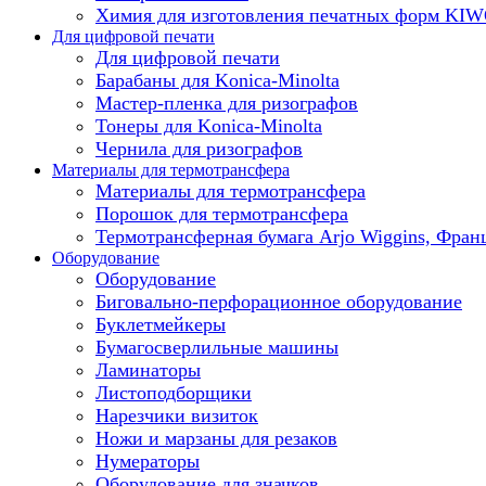
Химия для изготовления печатных форм KI
Для цифровой печати
Для цифровой печати
Барабаны для Konica-Minolta
Мастер-пленка для ризографов
Тонеры для Konica-Minolta
Чернила для ризографов
Материалы для термотрансфера
Материалы для термотрансфера
Порошок для термотрансфера
Термотрансферная бумага Arjo Wiggins, Фран
Оборудование
Оборудование
Биговально-перфорационное оборудование
Буклетмейкеры
Бумагосверлильные машины
Ламинаторы
Листоподборщики
Нарезчики визиток
Ножи и марзаны для резаков
Нумераторы
Оборудование для значков