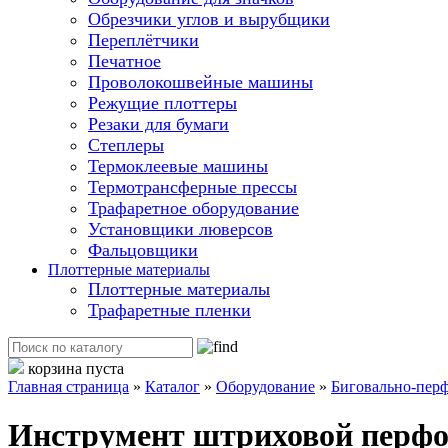
Обрезчики углов и вырубщики
Переплётчики
Печатное
Проволокошвейные машины
Режущие плоттеры
Резаки для бумаги
Степлеры
Термоклеевые машины
Термотрансферные прессы
Трафаретное оборудование
Установщики люверсов
Фальцовщики
Плоттерные материалы
Плоттерные материалы
Трафаретные пленки
корзина пуста
Главная страница
»
Каталог
»
Оборудование
»
Биговально-пер
Инструмент штриховой перфо