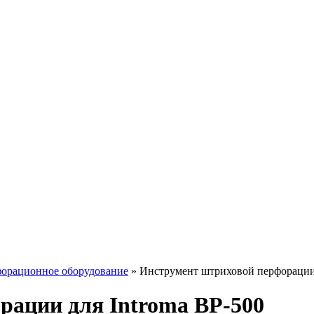
форационное оборудование
»
Инструмент штриховой перфорации 
рации для Introma BP-500