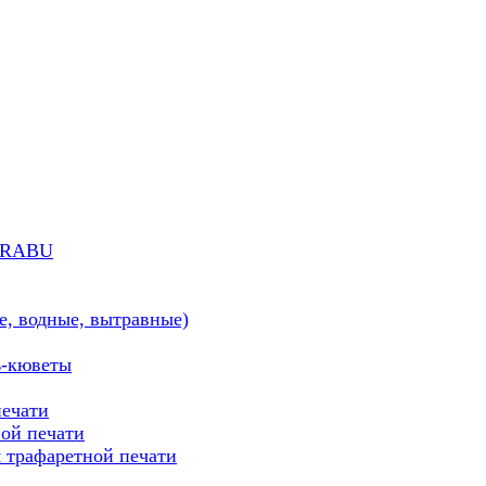
MARABU
е, водные, вытравные)
ь-кюветы
печати
ой печати
трафаретной печати