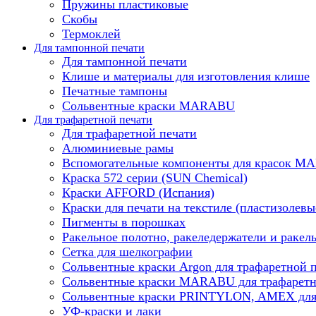
Пружины пластиковые
Скобы
Термоклей
Для тампонной печати
Для тампонной печати
Клише и материалы для изготовления клише
Печатные тампоны
Сольвентные краски MARABU
Для трафаретной печати
Для трафаретной печати
Алюминиевые рамы
Вспомогательные компоненты для красок 
Краска 572 серии (SUN Chemical)
Краски AFFORD (Испания)
Краски для печати на текстиле (пластизолевы
Пигменты в порошках
Ракельное полотно, ракеледержатели и ракел
Сетка для шелкографии
Сольвентные краски Argon для трафаретной 
Сольвентные краски MARABU для трафаретн
Сольвентные краски PRINTYLON, AMEX для 
УФ-краски и лаки