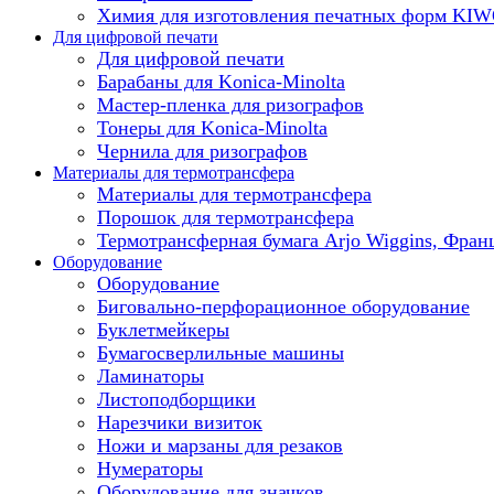
Химия для изготовления печатных форм KI
Для цифровой печати
Для цифровой печати
Барабаны для Konica-Minolta
Мастер-пленка для ризографов
Тонеры для Konica-Minolta
Чернила для ризографов
Материалы для термотрансфера
Материалы для термотрансфера
Порошок для термотрансфера
Термотрансферная бумага Arjo Wiggins, Фран
Оборудование
Оборудование
Биговально-перфорационное оборудование
Буклетмейкеры
Бумагосверлильные машины
Ламинаторы
Листоподборщики
Нарезчики визиток
Ножи и марзаны для резаков
Нумераторы
Оборудование для значков