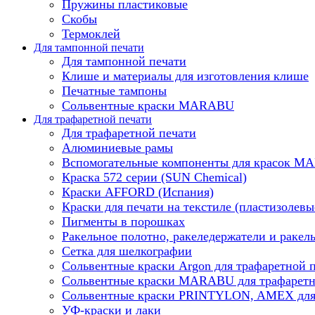
Пружины пластиковые
Скобы
Термоклей
Для тампонной печати
Для тампонной печати
Клише и материалы для изготовления клише
Печатные тампоны
Сольвентные краски MARABU
Для трафаретной печати
Для трафаретной печати
Алюминиевые рамы
Вспомогательные компоненты для красок 
Краска 572 серии (SUN Chemical)
Краски AFFORD (Испания)
Краски для печати на текстиле (пластизолевы
Пигменты в порошках
Ракельное полотно, ракеледержатели и ракел
Сетка для шелкографии
Сольвентные краски Argon для трафаретной 
Сольвентные краски MARABU для трафаретн
Сольвентные краски PRINTYLON, AMEX для 
УФ-краски и лаки