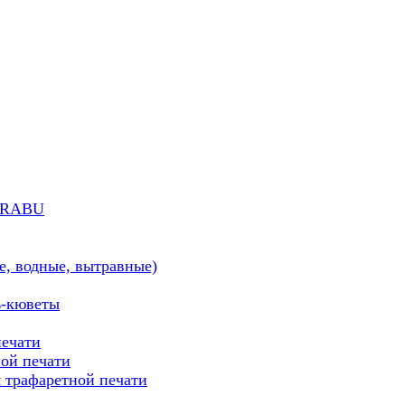
MARABU
е, водные, вытравные)
ь-кюветы
печати
ой печати
трафаретной печати