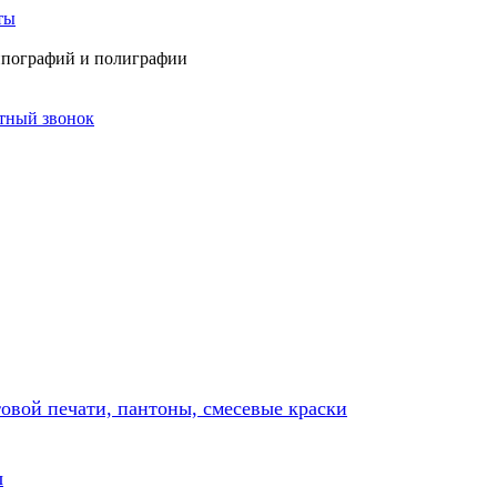
ты
типографий и полиграфии
атный звонок
товой печати, пантоны, смесевые краски
ы