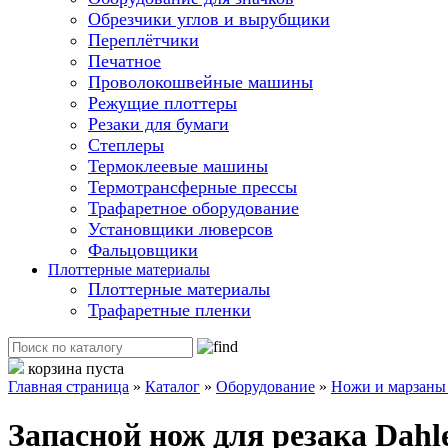
Обрезчики углов и вырубщики
Переплётчики
Печатное
Проволокошвейные машины
Режущие плоттеры
Резаки для бумаги
Степлеры
Термоклеевые машины
Термотрансферные прессы
Трафаретное оборудование
Установщики люверсов
Фальцовщики
Плоттерные материалы
Плоттерные материалы
Трафаретные пленки
корзина пуста
Главная страница
»
Каталог
»
Оборудование
»
Ножи и марзаны 
Запасной нож для резака Dahl