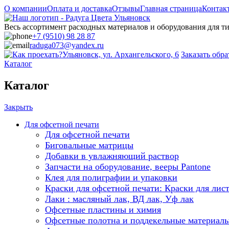
О компании
Оплата и доставка
Отзывы
Главная страница
Контак
Весь ассортимент расходных материалов и оборудования для 
+7 (9510) 98 28 87
raduga073@yandex.ru
Ульяновск, ул. Архангельского, 6
Заказать обр
Каталог
Каталог
Закрыть
Для офсетной печати
Для офсетной печати
Биговальные матрицы
Добавки в увлажняющий раствор
Запчасти на оборудование, вееры Pantone
Клея для полиграфии и упаковки
Краски для офсетной печати: Краски для лис
Лаки : масляный лак, ВД лак, Уф лак
Офсетные пластины и химия
Офсетные полотна и поддекельные материал