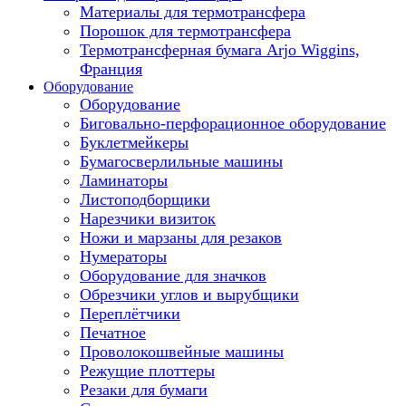
Материалы для термотрансфера
Порошок для термотрансфера
Термотрансферная бумага Arjo Wiggins,
Франция
Оборудование
Оборудование
Биговально-перфорационное оборудование
Буклетмейкеры
Бумагосверлильные машины
Ламинаторы
Листоподборщики
Нарезчики визиток
Ножи и марзаны для резаков
Нумераторы
Оборудование для значков
Обрезчики углов и вырубщики
Переплётчики
Печатное
Проволокошвейные машины
Режущие плоттеры
Резаки для бумаги