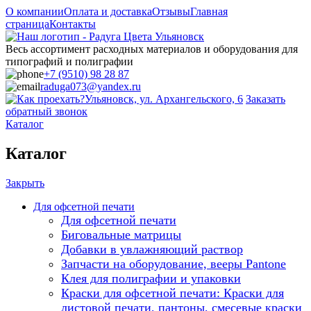
О компании
Оплата и доставка
Отзывы
Главная
страница
Контакты
Весь ассортимент расходных материалов и оборудования для
типографий и полиграфии
+7 (9510) 98 28 87
raduga073@yandex.ru
Ульяновск, ул. Архангельского, 6
Заказать
обратный звонок
Каталог
Каталог
Закрыть
Для офсетной печати
Для офсетной печати
Биговальные матрицы
Добавки в увлажняющий раствор
Запчасти на оборудование, вееры Pantone
Клея для полиграфии и упаковки
Краски для офсетной печати: Краски для
листовой печати, пантоны, смесевые краски