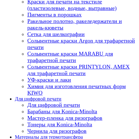
Краски для печати на текстиле
(пластизолевые, водные, вытравные)
Пигменты в порошках
Ракельное полотно, ракеледержатели и
ракель-кюветы
Сетка для шелкографии
Сольвентные краски Argon для трафаретной
печати
Сольвентные краски MARABU для
трафаретной печати
Сольвентные краски PRINTYLON, AMEX
для трафаретной печати
УФ-краски и лаки
Химия для изготовления печатных форм
KIWO
Для цифровой печати
Для цифровой печати
Барабаны для Konica-Minolta
Мастер-пленка для ризографов
Тонеры для Konica-Minolta
Чернила для ризографов
Материалы для термотрансфера