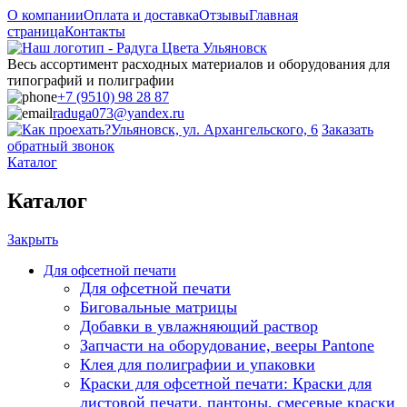
О компании
Оплата и доставка
Отзывы
Главная
страница
Контакты
Весь ассортимент расходных материалов и оборудования для
типографий и полиграфии
+7 (9510) 98 28 87
raduga073@yandex.ru
Ульяновск, ул. Архангельского, 6
Заказать
обратный звонок
Каталог
Каталог
Закрыть
Для офсетной печати
Для офсетной печати
Биговальные матрицы
Добавки в увлажняющий раствор
Запчасти на оборудование, вееры Pantone
Клея для полиграфии и упаковки
Краски для офсетной печати: Краски для
листовой печати, пантоны, смесевые краски