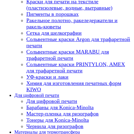
Краски для печати на текстиле
(пластизолевые, водные, вытравные)
Пигменты в порошках
Ракельное полотно, ракеледержатели и
ракель-кюветы
Сетка для шелкографии
Сольвентные краски Argon для трафаретной
печати
Сольвентные краски MARABU для
трафаретной печати
Сольвентные краски PRINTYLON, AMEX
для трафаретной печати
УФ-краски и лаки
Химия для изготовления печатных форм
KIWO
Для цифровой печати
Для цифровой печати
Барабаны для Konica-Minolta
Мастер-пленка для ризографов
Тонеры для Konica-Minolta
Чернила для ризографов
Материалы для термотрансфера