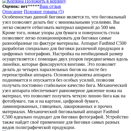
Положить в корзину
Оценок: нет
*
*
*
*
*
Ваш отзыв
Описание
Похожие товары (5)
Особенностью данной биговки является то, что биговальный
узел позволяет делать биг с минимальными усилиями. Вы
легко сможете отбиговать материал шириной до 500 мм.
Кроме того, новые упоры для бумаги и поверхность стола
позволяют легко позиционировать для биговки самые
разнообразные по фактуре материалы. Аппарат Fastbind C500
разработан специально для биговки различной продукции в
цифровых типографиях. Настройка на необходимый размер
осуществляется с помощью двух упоров передвигаемых вдоль
линейки, которые фиксируются винтами. Это позволяет
делать до четырех параллельных бигов на листе без
перенастройки аппарата. Основная рукоятка аппарата
поднимается и опускается без особых усилий, позволяя
получать постоянно стабильное качество бига. Механический
узел аппарата обеспечивает равномерное давление ножа на
материал, что позволяет получить четкую линию бига как на
фотобумаге, так и на картоне, цифровой бумаге,
ламинированных, глянцевых, лакированных и прочих
материалах. Механический биговальный аппарат Fastbind
C500 идеально подходит для биговки фотографий. Устройство
также найдет своё применение для биговки самых разных
видов полиграфической продукции.