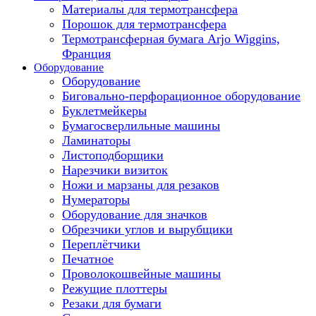
Материалы для термотрансфера
Порошок для термотрансфера
Термотрансферная бумага Arjo Wiggins,
Франция
Оборудование
Оборудование
Биговально-перфорационное оборудование
Буклетмейкеры
Бумагосверлильные машины
Ламинаторы
Листоподборщики
Нарезчики визиток
Ножи и марзаны для резаков
Нумераторы
Оборудование для значков
Обрезчики углов и вырубщики
Переплётчики
Печатное
Проволокошвейные машины
Режущие плоттеры
Резаки для бумаги