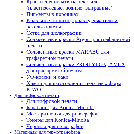
Краски для печати на текстиле
(пластизолевые, водные, вытравные)
Пигменты в порошках
Ракельное полотно, ракеледержатели и
ракель-кюветы
Сетка для шелкографии
Сольвентные краски Argon для трафаретной
печати
Сольвентные краски MARABU для
трафаретной печати
Сольвентные краски PRINTYLON, AMEX
для трафаретной печати
УФ-краски и лаки
Химия для изготовления печатных форм
KIWO
Для цифровой печати
Для цифровой печати
Барабаны для Konica-Minolta
Мастер-пленка для ризографов
Тонеры для Konica-Minolta
Чернила для ризографов
Материалы для термотрансфера