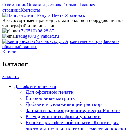
О компании
Оплата и доставка
Отзывы
Главная
страница
Контакты
Весь ассортимент расходных материалов и оборудования для
типографий и полиграфии
+7 (9510) 98 28 87
raduga073@yandex.ru
Ульяновск, ул. Архангельского, 6
Заказать
обратный звонок
Каталог
Каталог
Закрыть
Для офсетной печати
Для офсетной печати
Биговальные матрицы
Добавки в увлажняющий раствор
Запчасти на оборудование, вееры Pantone
Клея для полиграфии и упаковки
Краски для офсетной печати: Краски для
листовой печати, пантоны, смесевые краски