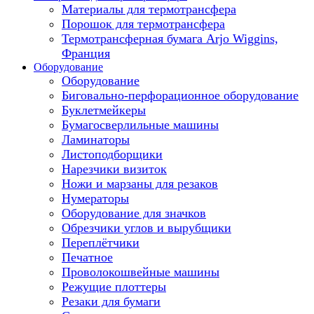
Материалы для термотрансфера
Порошок для термотрансфера
Термотрансферная бумага Arjo Wiggins,
Франция
Оборудование
Оборудование
Биговально-перфорационное оборудование
Буклетмейкеры
Бумагосверлильные машины
Ламинаторы
Листоподборщики
Нарезчики визиток
Ножи и марзаны для резаков
Нумераторы
Оборудование для значков
Обрезчики углов и вырубщики
Переплётчики
Печатное
Проволокошвейные машины
Режущие плоттеры
Резаки для бумаги