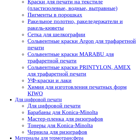
Краски для печати на текстиле
(пластизолевые, водные, вытравные)
Пигменты в порошках
Ракельное полотно, ракеледержатели и
ракель-кюветы
Сетка для шелкографии
Сольвентные краски Argon для трафаретной
печати
Сольвентные краски MARABU для
трафаретной печати
Сольвентные краски PRINTYLON, AMEX
для трафаретной печати
УФ-краски и лаки
Химия для изготовления печатных форм
KIWO
Для цифровой печати
Для цифровой печати
Барабаны для Konica-Minolta
Мастер-пленка для ризографов
Тонеры для Konica-Minolta
Чернила для ризографов
Материалы для термотрансфера