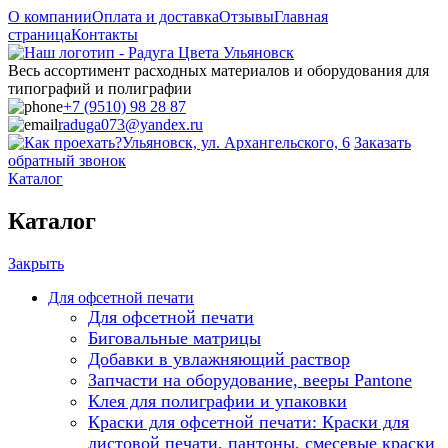
О компании
Оплата и доставка
Отзывы
Главная
страница
Контакты
Весь ассортимент расходных материалов и оборудования для
типографий и полиграфии
+7 (9510) 98 28 87
raduga073@yandex.ru
Ульяновск, ул. Архангельского, 6
Заказать
обратный звонок
Каталог
Каталог
Закрыть
Для офсетной печати
Для офсетной печати
Биговальные матрицы
Добавки в увлажняющий раствор
Запчасти на оборудование, вееры Pantone
Клея для полиграфии и упаковки
Краски для офсетной печати: Краски для
листовой печати, пантоны, смесевые краски