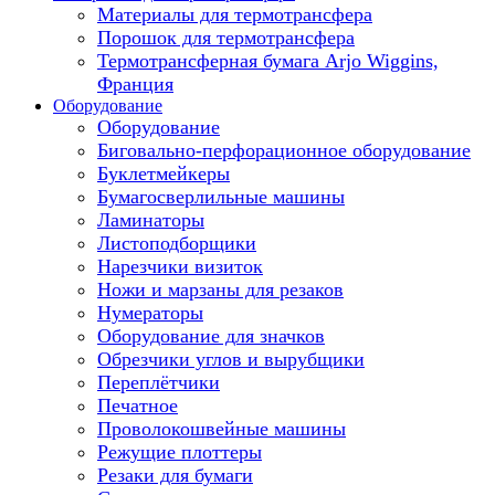
Материалы для термотрансфера
Порошок для термотрансфера
Термотрансферная бумага Arjo Wiggins,
Франция
Оборудование
Оборудование
Биговально-перфорационное оборудование
Буклетмейкеры
Бумагосверлильные машины
Ламинаторы
Листоподборщики
Нарезчики визиток
Ножи и марзаны для резаков
Нумераторы
Оборудование для значков
Обрезчики углов и вырубщики
Переплётчики
Печатное
Проволокошвейные машины
Режущие плоттеры
Резаки для бумаги