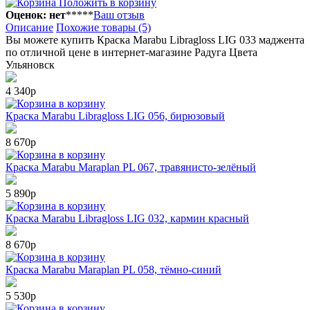
Положить в корзину
Оценок: нет
*
*
*
*
*
Ваш отзыв
Описание
Похожие товары (5)
Вы можете купить Краска Маrabu Libragloss LIG 033 маджента
по отличной цене в интернет-магазине Радуга Цвета
Ульяновск
4 340р
в корзину
Краска Маrabu Libragloss LIG 056, бирюзовый
8 670р
в корзину
Краска Маrabu Maraplan PL 067, травянисто-зелёный
5 890р
в корзину
Краска Маrabu Libragloss LIG 032, кармин красный
8 670р
в корзину
Краска Маrabu Maraplan PL 058, тёмно-синий
5 530р
в корзину