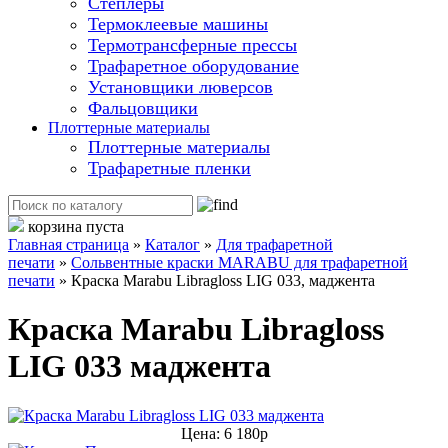
Степлеры
Термоклеевые машины
Термотрансферные прессы
Трафаретное оборудование
Установщики люверсов
Фальцовщики
Плоттерные материалы
Плоттерные материалы
Трафаретные пленки
корзина пуста
Главная страница
»
Каталог
»
Для трафаретной
печати
»
Сольвентные краски MARABU для трафаретной
печати
»
Краска Маrabu Libragloss LIG 033, маджента
Краска Маrabu Libragloss
LIG 033 маджента
Цена: 6 180р