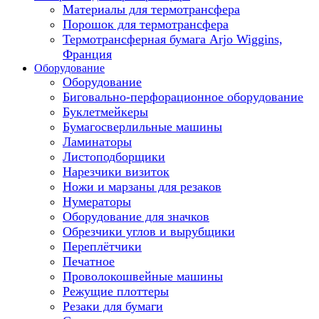
Материалы для термотрансфера
Порошок для термотрансфера
Термотрансферная бумага Arjo Wiggins,
Франция
Оборудование
Оборудование
Биговально-перфорационное оборудование
Буклетмейкеры
Бумагосверлильные машины
Ламинаторы
Листоподборщики
Нарезчики визиток
Ножи и марзаны для резаков
Нумераторы
Оборудование для значков
Обрезчики углов и вырубщики
Переплётчики
Печатное
Проволокошвейные машины
Режущие плоттеры
Резаки для бумаги