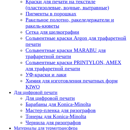
Краски для печати на текстиле
(пластизолевые, водные, вытравные)
Пигменты в порошках
Ракельное полотно, ракеледержатели и
ракель-кюветы
Сетка для шелкографии
Сольвентные краски Argon для трафаретной
печати
Сольвентные краски MARABU для
трафаретной печати
Сольвентные краски PRINTYLON, AMEX
для трафаретной печати
УФ-краски и лаки
Химия для изготовления печатных форм
KIWO
Для цифровой печати
Для цифровой печати
Барабаны для Konica-Minolta
Мастер-пленка для ризографов
Тонеры для Konica-Minolta
Чернила для ризографов
Материалы для термотрансфера