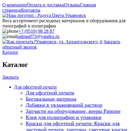
О компании
Оплата и доставка
Отзывы
Главная
страница
Контакты
Весь ассортимент расходных материалов и оборудования для
типографий и полиграфии
+7 (9510) 98 28 87
raduga073@yandex.ru
Ульяновск, ул. Архангельского, 6
Заказать
обратный звонок
Каталог
Каталог
Закрыть
Для офсетной печати
Для офсетной печати
Биговальные матрицы
Добавки в увлажняющий раствор
Запчасти на оборудование, вееры Pantone
Клея для полиграфии и упаковки
Краски для офсетной печати: Краски для
листовой печати, пантоны, смесевые краски