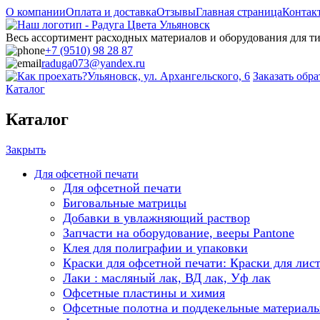
О компании
Оплата и доставка
Отзывы
Главная страница
Контак
Весь ассортимент расходных материалов и оборудования для 
+7 (9510) 98 28 87
raduga073@yandex.ru
Ульяновск, ул. Архангельского, 6
Заказать обр
Каталог
Каталог
Закрыть
Для офсетной печати
Для офсетной печати
Биговальные матрицы
Добавки в увлажняющий раствор
Запчасти на оборудование, вееры Pantone
Клея для полиграфии и упаковки
Краски для офсетной печати: Краски для лис
Лаки : масляный лак, ВД лак, Уф лак
Офсетные пластины и химия
Офсетные полотна и поддекельные материал