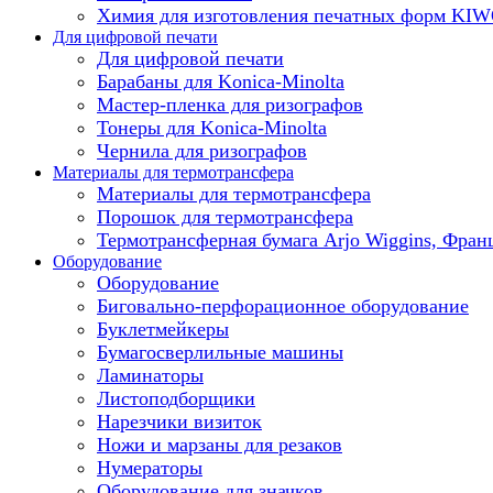
Химия для изготовления печатных форм KI
Для цифровой печати
Для цифровой печати
Барабаны для Konica-Minolta
Мастер-пленка для ризографов
Тонеры для Konica-Minolta
Чернила для ризографов
Материалы для термотрансфера
Материалы для термотрансфера
Порошок для термотрансфера
Термотрансферная бумага Arjo Wiggins, Фран
Оборудование
Оборудование
Биговально-перфорационное оборудование
Буклетмейкеры
Бумагосверлильные машины
Ламинаторы
Листоподборщики
Нарезчики визиток
Ножи и марзаны для резаков
Нумераторы
Оборудование для значков