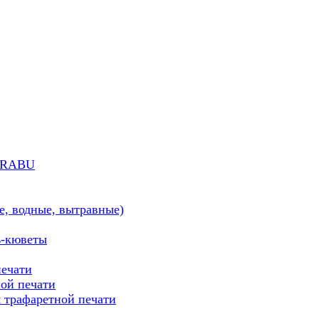
MARABU
е, водные, вытравные)
ь-кюветы
печати
ой печати
трафаретной печати