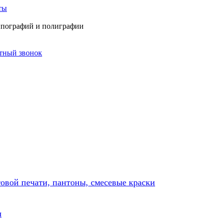
ты
типографий и полиграфии
атный звонок
товой печати, пантоны, смесевые краски
ы