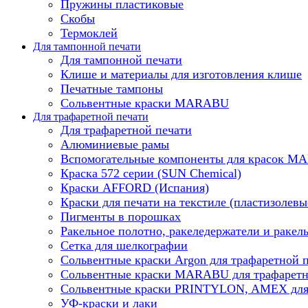
Пружины пластиковые
Скобы
Термоклей
Для тампонной печати
Для тампонной печати
Клише и материалы для изготовления клише
Печатные тампоны
Сольвентные краски MARABU
Для трафаретной печати
Для трафаретной печати
Алюминиевые рамы
Вспомогательные компоненты для красок 
Краска 572 серии (SUN Chemical)
Краски AFFORD (Испания)
Краски для печати на текстиле (пластизолевы
Пигменты в порошках
Ракельное полотно, ракеледержатели и ракел
Сетка для шелкографии
Сольвентные краски Argon для трафаретной 
Сольвентные краски MARABU для трафаретн
Сольвентные краски PRINTYLON, AMEX для 
УФ-краски и лаки