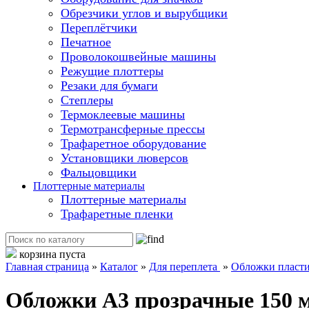
Обрезчики углов и вырубщики
Переплётчики
Печатное
Проволокошвейные машины
Режущие плоттеры
Резаки для бумаги
Степлеры
Термоклеевые машины
Термотрансферные прессы
Трафаретное оборудование
Установщики люверсов
Фальцовщики
Плоттерные материалы
Плоттерные материалы
Трафаретные пленки
корзина пуста
Главная страница
»
Каталог
»
Для переплета
»
Обложки пласт
Обложки А3 прозрачные 150 м