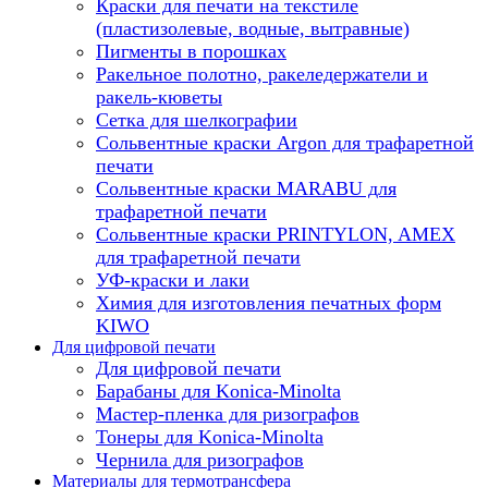
Краски для печати на текстиле
(пластизолевые, водные, вытравные)
Пигменты в порошках
Ракельное полотно, ракеледержатели и
ракель-кюветы
Сетка для шелкографии
Сольвентные краски Argon для трафаретной
печати
Сольвентные краски MARABU для
трафаретной печати
Сольвентные краски PRINTYLON, AMEX
для трафаретной печати
УФ-краски и лаки
Химия для изготовления печатных форм
KIWO
Для цифровой печати
Для цифровой печати
Барабаны для Konica-Minolta
Мастер-пленка для ризографов
Тонеры для Konica-Minolta
Чернила для ризографов
Материалы для термотрансфера