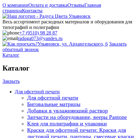
О компании
Оплата и доставка
Отзывы
Главная
страница
Контакты
Весь ассортимент расходных материалов и оборудования для
типографий и полиграфии
+7 (9510) 98 28 87
raduga073@yandex.ru
Ульяновск, ул. Архангельского, 6
Заказать
обратный звонок
Каталог
Каталог
Закрыть
Для офсетной печати
Для офсетной печати
Биговальные матрицы
Добавки в увлажняющий раствор
Запчасти на оборудование, вееры Pantone
Клея для полиграфии и упаковки
Краски для офсетной печати: Краски для
листовой печати, пантоны, смесевые краски