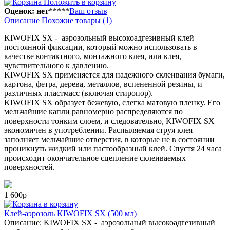
Положить в корзину
Оценок: нет
*
*
*
*
*
Ваш отзыв
Описание
Похожие товары (1)
KIWOFIX SX - аэрозольный высокоадгезивный клей
постоянной фиксации, который можно использовать в
качестве контактного, монтажного клея, или клея,
чувствительного к давлению.
KIWOFIX SX применяется для надежного склеивания бумаги,
картона, фетра, дерева, металлов, вспененной резины, и
различных пластмасс (включая стиропор).
KIWOFIX SX образует бежевую, слегка матовую пленку. Его
мельчайшие капли равномерно распределяются по
поверхности тонким слоем, и следовательно, KIWOFIX SX
экономичен в употреблении. Распыляемая струя клея
заполняет мельчайшие отверстия, в которые не в состоянии
проникнуть жидкий или пастообразный клей. Спустя 24 часа
происходит окончательное сцепление склеиваемых
поверхностей.
1 600р
в корзину
Клей-аэрозоль KIWOFIX SX (500 мл)
Описание: KIWOFIX SX - аэрозольный высокоадгезивный