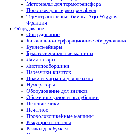
Материалы для термотрансфера
Порошок для термотрансфера
Термотрансферная бумага Arjo Wiggins,
Франция
Оборудование
Оборудование
Биговально-перфорационное оборудование
Буклетмейкеры
Бумагосверлильные машины
Ламинаторы
Листоподборщики
Нарезчики визиток
Ножи и марзаны для резаков
Нумераторы
Оборудование для значков
Обрезчики углов и вырубщики
Переплётчики
Печатное
Проволокошвейные машины
Режущие плоттеры
Резаки для бумаги