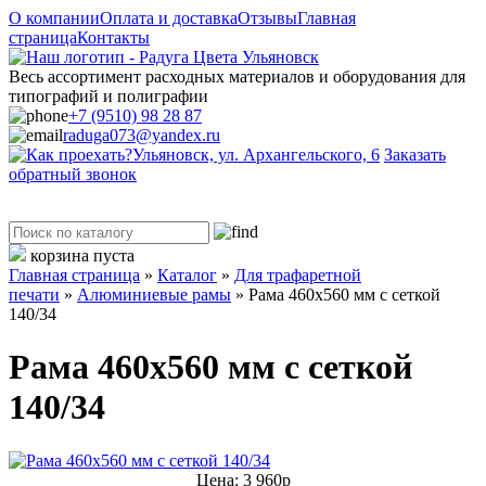
О компании
Оплата и доставка
Отзывы
Главная
страница
Контакты
Весь ассортимент расходных материалов и оборудования для
типографий и полиграфии
+7 (9510) 98 28 87
raduga073@yandex.ru
Ульяновск, ул. Архангельского, 6
Заказать
обратный звонок
Каталог
корзина пуста
Главная страница
»
Каталог
»
Для трафаретной
печати
»
Алюминиевые рамы
»
Рама 460x560 мм с сеткой
140/34
Рама 460x560 мм с сеткой
140/34
Цена: 3 960р