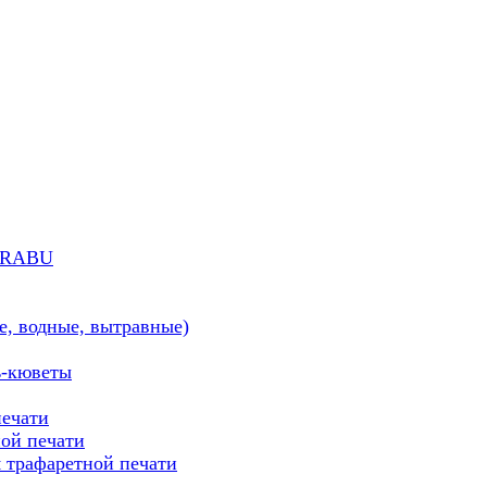
MARABU
е, водные, вытравные)
ь-кюветы
печати
ой печати
трафаретной печати