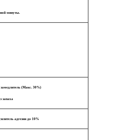
дной минуты.
замедлитель (Макс. 30%)
з запаха
илитель адгезии до 10%