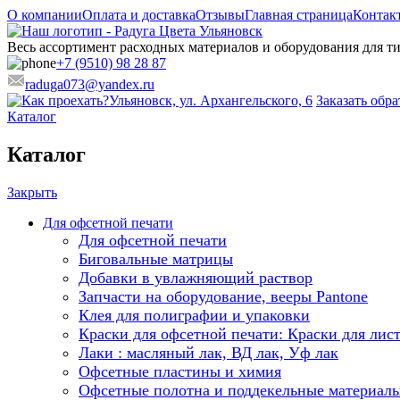
О компании
Оплата и доставка
Отзывы
Главная страница
Контак
Весь ассортимент расходных материалов и оборудования для 
+7 (9510) 98 28 87
raduga073@yandex.ru
Ульяновск, ул. Архангельского, 6
Заказать обр
Каталог
Каталог
Закрыть
Для офсетной печати
Для офсетной печати
Биговальные матрицы
Добавки в увлажняющий раствор
Запчасти на оборудование, вееры Pantone
Клея для полиграфии и упаковки
Краски для офсетной печати: Краски для лис
Лаки : масляный лак, ВД лак, Уф лак
Офсетные пластины и химия
Офсетные полотна и поддекельные материал