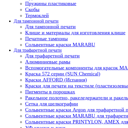
Пружины пластиковые
Скобы
Термоклей
Для тампонной печати
Для тампонной печати
Клише и материалы для изготовления клише
Печатные тампоны
Сольвентные краски MARABU
Для трафаретной печати
Для трафаретной печати
Алюминиевые рамы
Вспомогательные компоненты для красок 
Краска 572 серии (SUN Chemical)
Краски AFFORD (Испания)
Краски для печати на текстиле (пластизолевы
Пигменты в порошках
Ракельное полотно, ракеледержатели и ракел
Сетка для шелкографии
Сольвентные краски Argon для трафаретной 
Сольвентные краски MARABU для трафаретн
Сольвентные краски PRINTYLON, AMEX для 
УФ-краски и лаки