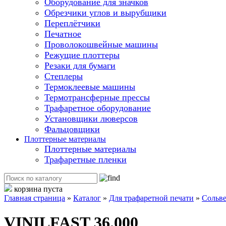
Оборудование для значков
Обрезчики углов и вырубщики
Переплётчики
Печатное
Проволокошвейные машины
Режущие плоттеры
Резаки для бумаги
Степлеры
Термоклеевые машины
Термотрансферные прессы
Трафаретное оборудование
Установщики люверсов
Фальцовщики
Плоттерные материалы
Плоттерные материалы
Трафаретные пленки
корзина пуста
Главная страница
»
Каталог
»
Для трафаретной печати
»
Сольве
VINILFAST 36.000