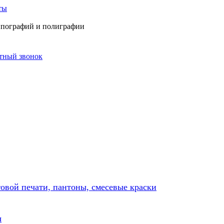
ты
типографий и полиграфии
атный звонок
товой печати, пантоны, смесевые краски
ы