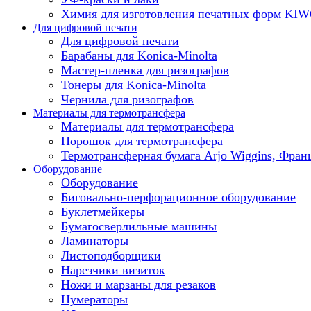
Химия для изготовления печатных форм KI
Для цифровой печати
Для цифровой печати
Барабаны для Konica-Minolta
Мастер-пленка для ризографов
Тонеры для Konica-Minolta
Чернила для ризографов
Материалы для термотрансфера
Материалы для термотрансфера
Порошок для термотрансфера
Термотрансферная бумага Arjo Wiggins, Фран
Оборудование
Оборудование
Биговально-перфорационное оборудование
Буклетмейкеры
Бумагосверлильные машины
Ламинаторы
Листоподборщики
Нарезчики визиток
Ножи и марзаны для резаков
Нумераторы