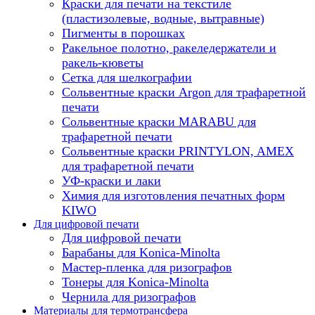
Краски для печати на текстиле
(пластизолевые, водные, вытравные)
Пигменты в порошках
Ракельное полотно, ракеледержатели и
ракель-кюветы
Сетка для шелкографии
Сольвентные краски Argon для трафаретной
печати
Сольвентные краски MARABU для
трафаретной печати
Сольвентные краски PRINTYLON, AMEX
для трафаретной печати
УФ-краски и лаки
Химия для изготовления печатных форм
KIWO
Для цифровой печати
Для цифровой печати
Барабаны для Konica-Minolta
Мастер-пленка для ризографов
Тонеры для Konica-Minolta
Чернила для ризографов
Материалы для термотрансфера