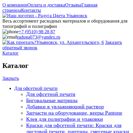
О компании
Оплата и доставка
Отзывы
Главная
страница
Контакты
Весь ассортимент расходных материалов и оборудования для
типографий и полиграфии
+7 (9510) 98 28 87
raduga073@yandex.ru
Ульяновск, ул. Архангельского, 6
Заказать
обратный звонок
Каталог
Каталог
Закрыть
Для офсетной печати
Для офсетной печати
Биговальные матрицы
Добавки в увлажняющий раствор
Запчасти на оборудование, вееры Pantone
Клея для полиграфии и упаковки
Краски для офсетной печати: Краски для
листовой печати, пантоны, смесевые краски