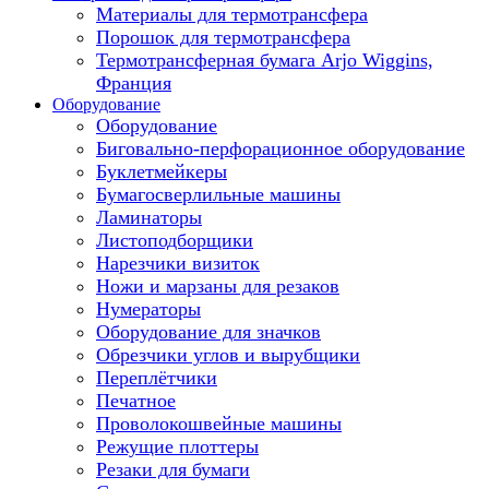
Материалы для термотрансфера
Порошок для термотрансфера
Термотрансферная бумага Arjo Wiggins,
Франция
Оборудование
Оборудование
Биговально-перфорационное оборудование
Буклетмейкеры
Бумагосверлильные машины
Ламинаторы
Листоподборщики
Нарезчики визиток
Ножи и марзаны для резаков
Нумераторы
Оборудование для значков
Обрезчики углов и вырубщики
Переплётчики
Печатное
Проволокошвейные машины
Режущие плоттеры
Резаки для бумаги