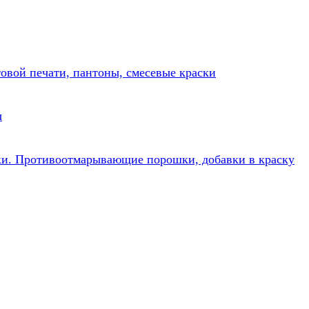
товой печати, пантоны, смесевые краски
ы
ки. Противоотмарывающие порошки, добавки в краску