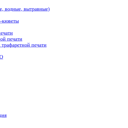
е, водные, вытравные)
ь-кюветы
печати
ой печати
трафаретной печати
WO
ция