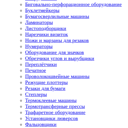
Биговально-перфорационное оборудование
Буклетмейкеры
Бумагосверлильные машины
Ламинаторы
Листоподборщики
Нарезчики визиток
Ножи и марзаны для резаков
Нумераторы
Оборудование для значков
Обрезчики углов и вырубщики
Переплётчики
Печатное
Проволокошвейные машины
Режущие плоттеры
Резаки для бумаги
Степлеры
Термоклеевые машины
Термотрансферные прессы
Трафаретное оборудование
Установщики люверсов
Фальцовщики