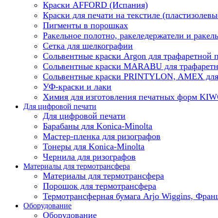
Краски AFFORD (Испания)
Краски для печати на текстиле (пластизолевы
Пигменты в порошках
Ракельное полотно, ракеледержатели и ракел
Сетка для шелкографии
Сольвентные краски Argon для трафаретной 
Сольвентные краски MARABU для трафаретн
Сольвентные краски PRINTYLON, AMEX для 
УФ-краски и лаки
Химия для изготовления печатных форм KI
Для цифровой печати
Для цифровой печати
Барабаны для Konica-Minolta
Мастер-пленка для ризографов
Тонеры для Konica-Minolta
Чернила для ризографов
Материалы для термотрансфера
Материалы для термотрансфера
Порошок для термотрансфера
Термотрансферная бумага Arjo Wiggins, Фран
Оборудование
Оборудование