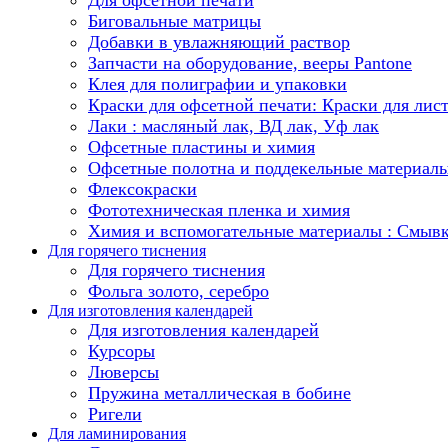
Биговальные матрицы
Добавки в увлажняющий раствор
Запчасти на оборудование, вееры Pantone
Клея для полиграфии и упаковки
Краски для офсетной печати: Краски для лис
Лаки : масляный лак, ВД лак, Уф лак
Офсетные пластины и химия
Офсетные полотна и поддекельные материал
Флексокраски
Фототехническая пленка и химия
Химия и вспомогательные материалы : Смыв
Для горячего тиснения
Для горячего тиснения
Фольга золото, серебро
Для изготовления календарей
Для изготовления календарей
Курсоры
Люверсы
Пружина металлическая в бобине
Ригели
Для ламинирования