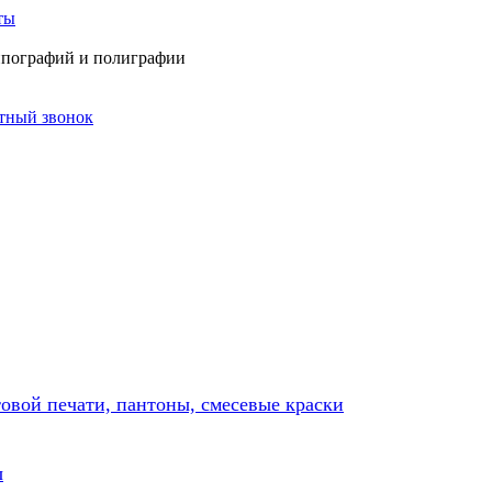
ты
типографий и полиграфии
атный звонок
товой печати, пантоны, смесевые краски
ы