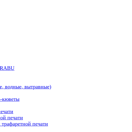
MARABU
е, водные, вытравные)
ь-кюветы
печати
ой печати
трафаретной печати