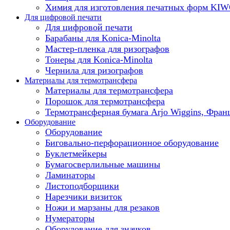
Химия для изготовления печатных форм KI
Для цифровой печати
Для цифровой печати
Барабаны для Konica-Minolta
Мастер-пленка для ризографов
Тонеры для Konica-Minolta
Чернила для ризографов
Материалы для термотрансфера
Материалы для термотрансфера
Порошок для термотрансфера
Термотрансферная бумага Arjo Wiggins, Фран
Оборудование
Оборудование
Биговально-перфорационное оборудование
Буклетмейкеры
Бумагосверлильные машины
Ламинаторы
Листоподборщики
Нарезчики визиток
Ножи и марзаны для резаков
Нумераторы
Оборудование для значков