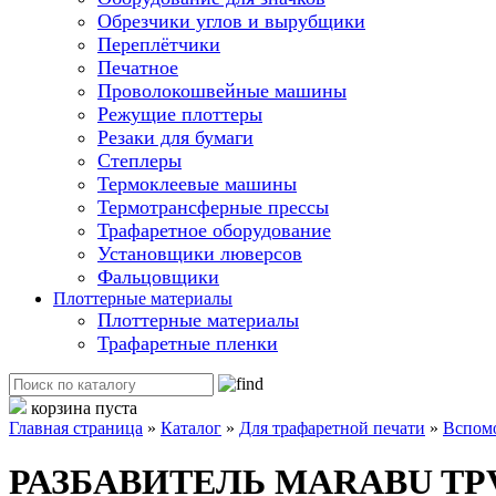
Обрезчики углов и вырубщики
Переплётчики
Печатное
Проволокошвейные машины
Режущие плоттеры
Резаки для бумаги
Степлеры
Термоклеевые машины
Термотрансферные прессы
Трафаретное оборудование
Установщики люверсов
Фальцовщики
Плоттерные материалы
Плоттерные материалы
Трафаретные пленки
корзина пуста
Главная страница
»
Каталог
»
Для трафаретной печати
»
Вспом
РАЗБАВИТЕЛЬ MARABU TP