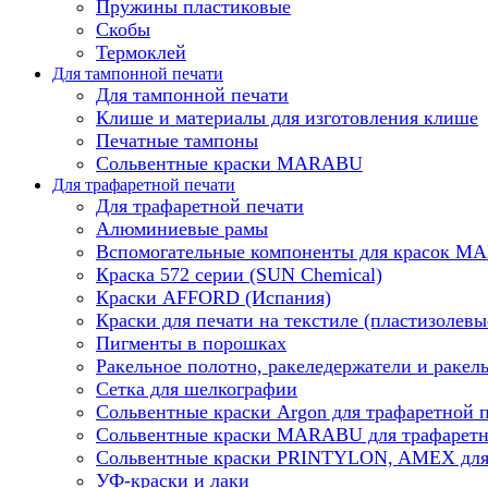
Пружины пластиковые
Скобы
Термоклей
Для тампонной печати
Для тампонной печати
Клише и материалы для изготовления клише
Печатные тампоны
Сольвентные краски MARABU
Для трафаретной печати
Для трафаретной печати
Алюминиевые рамы
Вспомогательные компоненты для красок 
Краска 572 серии (SUN Chemical)
Краски AFFORD (Испания)
Краски для печати на текстиле (пластизолевы
Пигменты в порошках
Ракельное полотно, ракеледержатели и ракел
Сетка для шелкографии
Сольвентные краски Argon для трафаретной 
Сольвентные краски MARABU для трафаретн
Сольвентные краски PRINTYLON, AMEX для 
УФ-краски и лаки