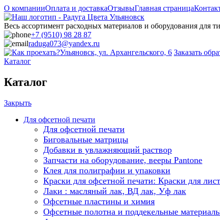
О компании
Оплата и доставка
Отзывы
Главная страница
Контак
Весь ассортимент расходных материалов и оборудования для 
+7 (9510) 98 28 87
raduga073@yandex.ru
Ульяновск, ул. Архангельского, 6
Заказать обр
Каталог
Каталог
Закрыть
Для офсетной печати
Для офсетной печати
Биговальные матрицы
Добавки в увлажняющий раствор
Запчасти на оборудование, вееры Pantone
Клея для полиграфии и упаковки
Краски для офсетной печати: Краски для лис
Лаки : масляный лак, ВД лак, Уф лак
Офсетные пластины и химия
Офсетные полотна и поддекельные материал