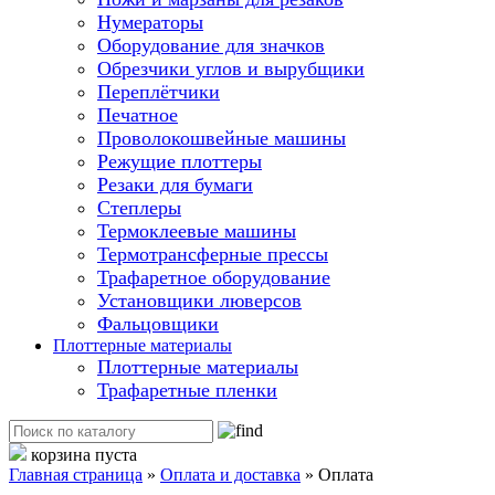
Нумераторы
Оборудование для значков
Обрезчики углов и вырубщики
Переплётчики
Печатное
Проволокошвейные машины
Режущие плоттеры
Резаки для бумаги
Степлеры
Термоклеевые машины
Термотрансферные прессы
Трафаретное оборудование
Установщики люверсов
Фальцовщики
Плоттерные материалы
Плоттерные материалы
Трафаретные пленки
корзина пуста
Главная страница
»
Оплата и доставка
»
Оплата