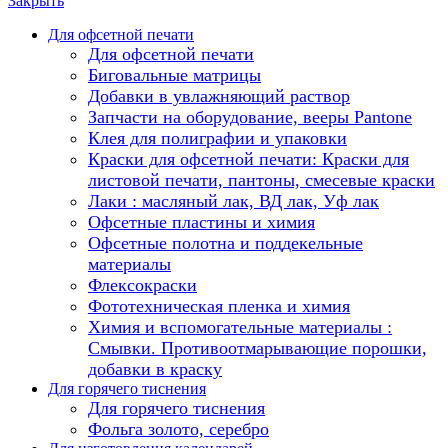
Закрыть
Для офсетной печати
Для офсетной печати
Биговальные матрицы
Добавки в увлажняющий раствор
Запчасти на оборудование, вееры Pantone
Клея для полиграфии и упаковки
Краски для офсетной печати: Краски для
листовой печати, пантоны, смесевые краски
Лаки : масляный лак, ВД лак, Уф лак
Офсетные пластины и химия
Офсетные полотна и поддекельные
материалы
Флексокраски
Фототехническая пленка и химия
Химия и вспомогательные материалы :
Смывки. Противоотмарывающие порошки,
добавки в краску
Для горячего тиснения
Для горячего тиснения
Фольга золото, серебро