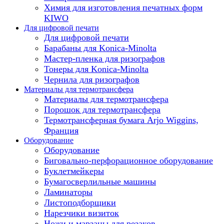
Химия для изготовления печатных форм
KIWO
Для цифровой печати
Для цифровой печати
Барабаны для Konica-Minolta
Мастер-пленка для ризографов
Тонеры для Konica-Minolta
Чернила для ризографов
Материалы для термотрансфера
Материалы для термотрансфера
Порошок для термотрансфера
Термотрансферная бумага Arjo Wiggins,
Франция
Оборудование
Оборудование
Биговально-перфорационное оборудование
Буклетмейкеры
Бумагосверлильные машины
Ламинаторы
Листоподборщики
Нарезчики визиток
Ножи и марзаны для резаков