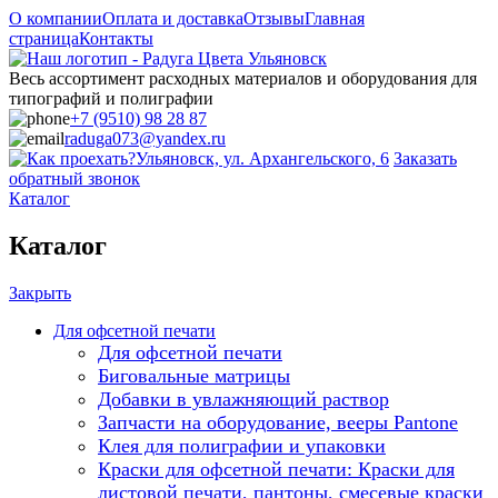
О компании
Оплата и доставка
Отзывы
Главная
страница
Контакты
Весь ассортимент расходных материалов и оборудования для
типографий и полиграфии
+7 (9510) 98 28 87
raduga073@yandex.ru
Ульяновск, ул. Архангельского, 6
Заказать
обратный звонок
Каталог
Каталог
Закрыть
Для офсетной печати
Для офсетной печати
Биговальные матрицы
Добавки в увлажняющий раствор
Запчасти на оборудование, вееры Pantone
Клея для полиграфии и упаковки
Краски для офсетной печати: Краски для
листовой печати, пантоны, смесевые краски