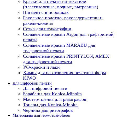
Краски для печати на текстиле
(пластизолевые, водные, вытравные)
Пигменты в порошках
Ракельное полотно, ракеледержатели и
ракель-кюветы
Сетка для шелкографии
Сольвентные краски Argon для трафаретной
печати
Сольвентные краски MARABU для
трафаретной печати
Сольвентные краски PRINTYLON, AMEX
для трафаретной печати
УФ-краски и лаки
Химия для изготовления печатных форм
KIWO
Для цифровой печати
Для цифровой печати
Барабаны для Konica-Minolta
Мастер-пленка для ризографов
Тонеры для Konica-Minolta
Чернила для ризографов
Материалы для термотрансфера