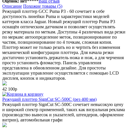
Оценок: нет
*
*
*
*
*
Ваш отзыв
Описание
Похожие товары (5)
Режущий плоттер GCC Puma P3 - 60 сочетает в себе
доступность линейки Puma и характеристики моделей
каттеров класса Jaguar. Новый режущий плоттер Puma P3
оснащён оптическим датчиком и позволяет осуществлять
резку материала по меткам. Доступны 4 различных вида резки
по меркам: автоопределение меток, позиционирование по
частям, позиционирование по 4 точкам, сложная копия.
Плоттер может не только резать но и чертить без изменения
механической конфигурации плоттера. Для начала резки
достаточно установить держатель ножа и нож, а для черчения
просто установить фломастер. Панель управления
представлена в обновленном дизайне. Для простоты
эксплуатации управление осуществляется с помощью LCD
дисплея, кнопок и индикаторов.
42 100р
в корзину
Режущий плоттер SignCut SC-500C (рез 400 мм)
Режущий плоттер SignCut SC-500C сочетает невысокую цену
и широкий спектр применений, таких как визуальная реклама
(производство вывесок и указателей, штендеров, оформление
витрин), автомобильная графи