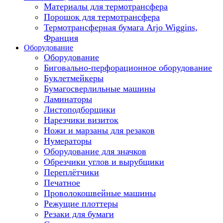
Материалы для термотрансфера
Порошок для термотрансфера
Термотрансферная бумага Arjo Wiggins,
Франция
Оборудование
Оборудование
Биговально-перфорационное оборудование
Буклетмейкеры
Бумагосверлильные машины
Ламинаторы
Листоподборщики
Нарезчики визиток
Ножи и марзаны для резаков
Нумераторы
Оборудование для значков
Обрезчики углов и вырубщики
Переплётчики
Печатное
Проволокошвейные машины
Режущие плоттеры
Резаки для бумаги