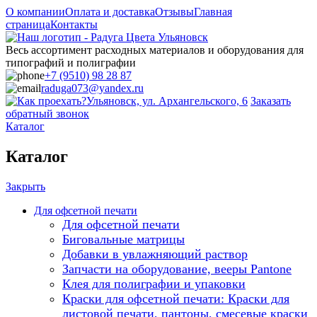
О компании
Оплата и доставка
Отзывы
Главная
страница
Контакты
Весь ассортимент расходных материалов и оборудования для
типографий и полиграфии
+7 (9510) 98 28 87
raduga073@yandex.ru
Ульяновск, ул. Архангельского, 6
Заказать
обратный звонок
Каталог
Каталог
Закрыть
Для офсетной печати
Для офсетной печати
Биговальные матрицы
Добавки в увлажняющий раствор
Запчасти на оборудование, вееры Pantone
Клея для полиграфии и упаковки
Краски для офсетной печати: Краски для
листовой печати, пантоны, смесевые краски