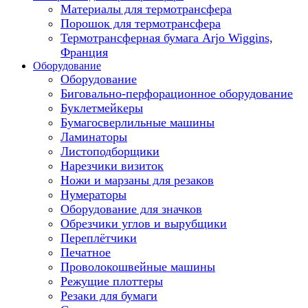
Материалы для термотрансфера
Порошок для термотрансфера
Термотрансферная бумага Arjo Wiggins,
Франция
Оборудование
Оборудование
Биговально-перфорационное оборудование
Буклетмейкеры
Бумагосверлильные машины
Ламинаторы
Листоподборщики
Нарезчики визиток
Ножи и марзаны для резаков
Нумераторы
Оборудование для значков
Обрезчики углов и вырубщики
Переплётчики
Печатное
Проволокошвейные машины
Режущие плоттеры
Резаки для бумаги