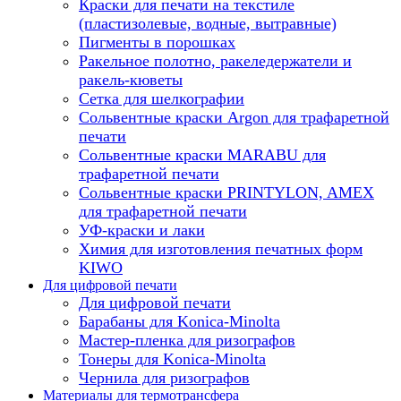
Краски для печати на текстиле
(пластизолевые, водные, вытравные)
Пигменты в порошках
Ракельное полотно, ракеледержатели и
ракель-кюветы
Сетка для шелкографии
Сольвентные краски Argon для трафаретной
печати
Сольвентные краски MARABU для
трафаретной печати
Сольвентные краски PRINTYLON, AMEX
для трафаретной печати
УФ-краски и лаки
Химия для изготовления печатных форм
KIWO
Для цифровой печати
Для цифровой печати
Барабаны для Konica-Minolta
Мастер-пленка для ризографов
Тонеры для Konica-Minolta
Чернила для ризографов
Материалы для термотрансфера