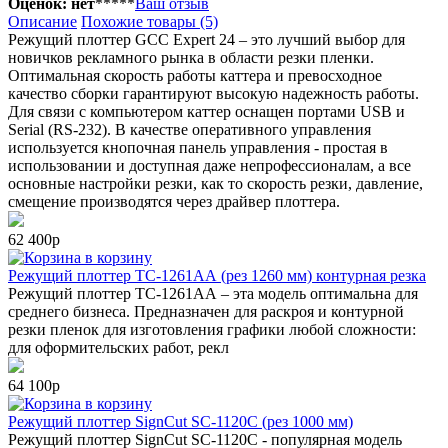
Оценок: нет
*
*
*
*
*
Ваш отзыв
Описание
Похожие товары (5)
Режущий плоттер GCC Expert 24 – это лучший выбор для
новичков рекламного рынка в области резки пленки.
Оптимальная скорость работы каттера и превосходное
качество сборки гарантируют высокую надежность работы.
Для связи с компьютером каттер оснащен портами USB и
Serial (RS-232). В качестве оперативного управления
используется кнопочная панель управления - простая в
использовании и доступная даже непрофессионалам, а все
основные настройки резки, как то скорость резки, давление,
смещение производятся через драйвер плоттера.
62 400р
в корзину
Режущий плоттер TC-1261АА (рез 1260 мм) контурная резка
Режущий плоттер TC-1261АА – эта модель оптимальна для
среднего бизнеса. Предназначен для раскроя и контурной
резки пленок для изготовления графики любой сложности:
для оформительских работ, рекл
64 100р
в корзину
Режущий плоттер SignCut SC-1120C (рез 1000 мм)
Режущий плоттер SignCut SC-1120C - популярная модель