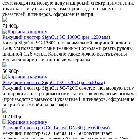
сочетающая невысокую цену и широкий спектр применений,
таких как визуальная реклама (производство вывесок и
указателей, штендеров, оформление витри
71 400р
в корзину
Режущий плоттер SignCut SC-1360C (рез 1200 мм)
Каттер SignCut SC-1360C с максимальной шириной резки в
1200 мм позволяет с минимальными отходами резать рулоны
шириной 1,26 метра. Конечно также можно резать рулоны
меньшей ширины и листовые материалы
56 900р
в корзину
Режущий плоттер SignCut SC-720C (рез 630 мм)
Режущий плоттер SignCut SC-720C сочетает невысокую цену
и широкий спектр применений, таких как визуальная реклама
(производство вывесок и указателей, штендеров, оформление
витрин), автомобильная графи
102 000р
в корзину
Режущий плоттер GCC Bengal BN-60 (рез 600 мм)
Режущий плоттер GCC Bengal BN-60 обеспечивает
превосходное качество резки благодаря сервомоторам. Этот