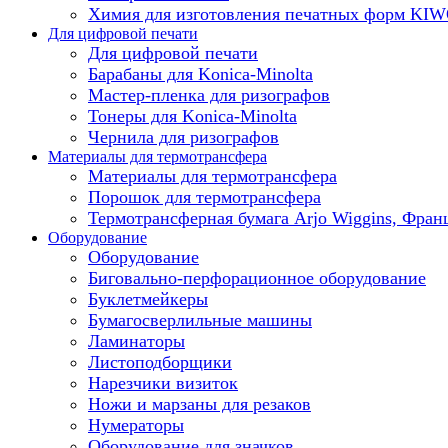
Химия для изготовления печатных форм KI
Для цифровой печати
Для цифровой печати
Барабаны для Konica-Minolta
Мастер-пленка для ризографов
Тонеры для Konica-Minolta
Чернила для ризографов
Материалы для термотрансфера
Материалы для термотрансфера
Порошок для термотрансфера
Термотрансферная бумага Arjo Wiggins, Фран
Оборудование
Оборудование
Биговально-перфорационное оборудование
Буклетмейкеры
Бумагосверлильные машины
Ламинаторы
Листоподборщики
Нарезчики визиток
Ножи и марзаны для резаков
Нумераторы
Оборудование для значков