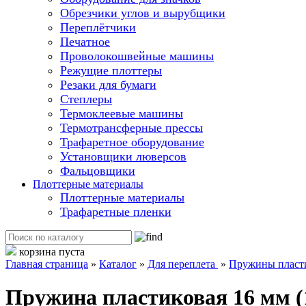
Обрезчики углов и вырубщики
Переплётчики
Печатное
Проволокошвейные машины
Режущие плоттеры
Резаки для бумаги
Степлеры
Термоклеевые машины
Термотрансферные прессы
Трафаретное оборудование
Установщики люверсов
Фальцовщики
Плоттерные материалы
Плоттерные материалы
Трафаретные пленки
корзина пуста
Главная страница
»
Каталог
»
Для переплета
»
Пружины пласт
Пружина пластиковая 16 мм (