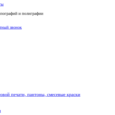
ты
типографий и полиграфии
атный звонок
товой печати, пантоны, смесевые краски
ы