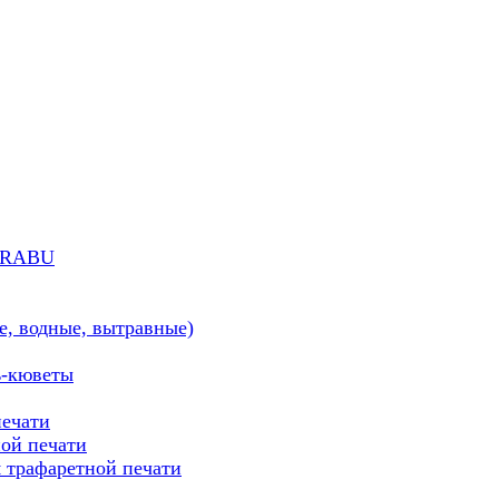
MARABU
е, водные, вытравные)
ь-кюветы
печати
ой печати
трафаретной печати