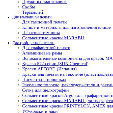
Пружины пластиковые
Скобы
Термоклей
Для тампонной печати
Для тампонной печати
Клише и материалы для изготовления клише
Печатные тампоны
Сольвентные краски MARABU
Для трафаретной печати
Для трафаретной печати
Алюминиевые рамы
Вспомогательные компоненты для красок 
Краска 572 серии (SUN Chemical)
Краски AFFORD (Испания)
Краски для печати на текстиле (пластизолевы
Пигменты в порошках
Ракельное полотно, ракеледержатели и ракел
Сетка для шелкографии
Сольвентные краски Argon для трафаретной 
Сольвентные краски MARABU для трафаретн
Сольвентные краски PRINTYLON, AMEX для 
УФ-краски и лаки