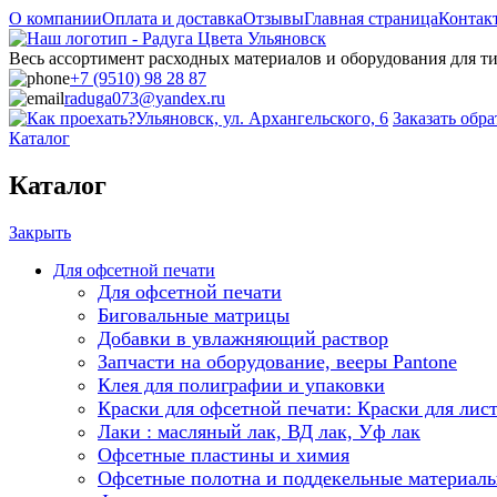
О компании
Оплата и доставка
Отзывы
Главная страница
Контак
Весь ассортимент расходных материалов и оборудования для 
+7 (9510) 98 28 87
raduga073@yandex.ru
Ульяновск, ул. Архангельского, 6
Заказать обр
Каталог
Каталог
Закрыть
Для офсетной печати
Для офсетной печати
Биговальные матрицы
Добавки в увлажняющий раствор
Запчасти на оборудование, вееры Pantone
Клея для полиграфии и упаковки
Краски для офсетной печати: Краски для лис
Лаки : масляный лак, ВД лак, Уф лак
Офсетные пластины и химия
Офсетные полотна и поддекельные материал