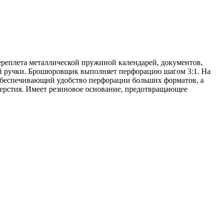
ереплета металлической пружиной календарей, документов,
ой ручки. Брошюровщик выполняет перфорацию шагом 3:1. На
обеспечивающий удобство перфорации больших форматов, а
верстия. Имеет резиновое основание, предотвращающее