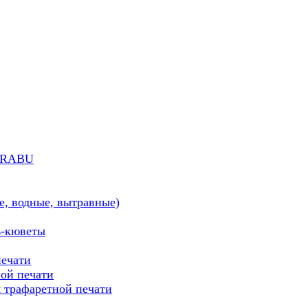
MARABU
е, водные, вытравные)
ь-кюветы
печати
ой печати
трафаретной печати