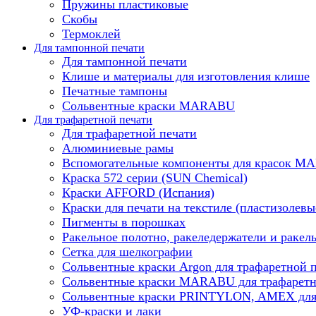
Пружины пластиковые
Скобы
Термоклей
Для тампонной печати
Для тампонной печати
Клише и материалы для изготовления клише
Печатные тампоны
Сольвентные краски MARABU
Для трафаретной печати
Для трафаретной печати
Алюминиевые рамы
Вспомогательные компоненты для красок 
Краска 572 серии (SUN Chemical)
Краски AFFORD (Испания)
Краски для печати на текстиле (пластизолевы
Пигменты в порошках
Ракельное полотно, ракеледержатели и ракел
Сетка для шелкографии
Сольвентные краски Argon для трафаретной 
Сольвентные краски MARABU для трафаретн
Сольвентные краски PRINTYLON, AMEX для 
УФ-краски и лаки