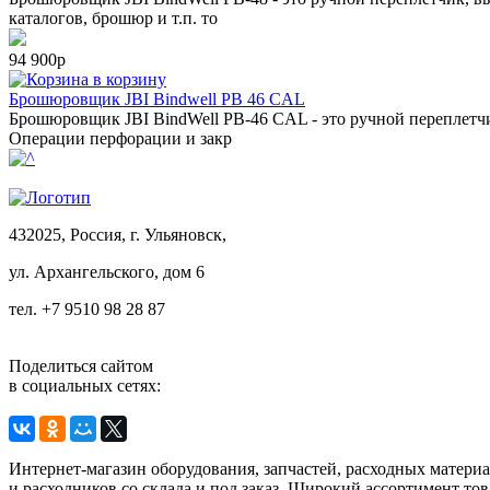
каталогов, брошюр и т.п. то
94 900р
в корзину
Брошюровщик JBI Bindwell PB 46 CAL
Брошюровщик JBI BindWell PB-46 CAL - это ручной переплетчи
Операции перфорации и закр
432025, Россия, г. Ульяновск,
ул.
Архангельского, дом 6
тел. +7 9510 98 28 87
Поделиться сайтом
в социальных сетях:
Интернет-магазин оборудования, запчастей, расходных матери
и расходников со склада и под заказ. Широкий ассортимент тов