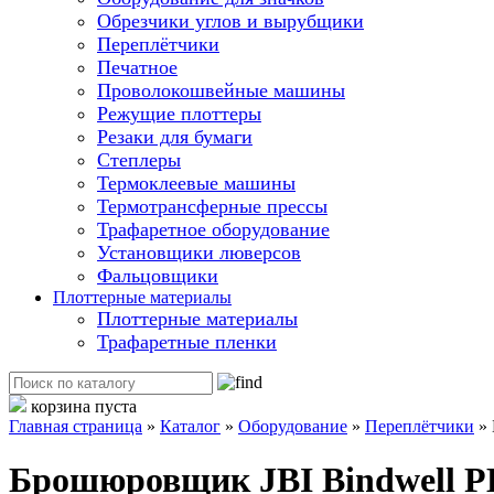
Обрезчики углов и вырубщики
Переплётчики
Печатное
Проволокошвейные машины
Режущие плоттеры
Резаки для бумаги
Степлеры
Термоклеевые машины
Термотрансферные прессы
Трафаретное оборудование
Установщики люверсов
Фальцовщики
Плоттерные материалы
Плоттерные материалы
Трафаретные пленки
корзина пуста
Главная страница
»
Каталог
»
Оборудование
»
Переплётчики
»
Брошюровщик JBI Bindwell P