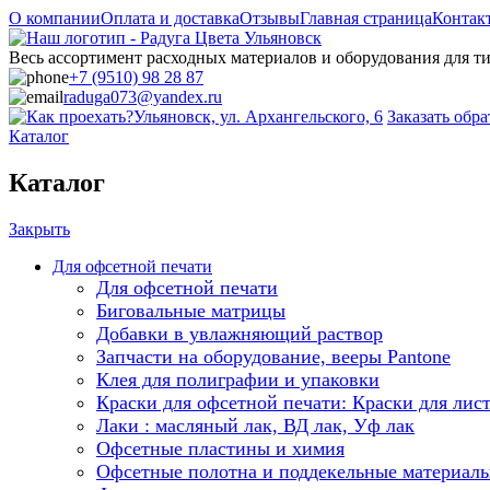
О компании
Оплата и доставка
Отзывы
Главная страница
Контак
Весь ассортимент расходных материалов и оборудования для 
+7 (9510) 98 28 87
raduga073@yandex.ru
Ульяновск, ул. Архангельского, 6
Заказать обр
Каталог
Каталог
Закрыть
Для офсетной печати
Для офсетной печати
Биговальные матрицы
Добавки в увлажняющий раствор
Запчасти на оборудование, вееры Pantone
Клея для полиграфии и упаковки
Краски для офсетной печати: Краски для лис
Лаки : масляный лак, ВД лак, Уф лак
Офсетные пластины и химия
Офсетные полотна и поддекельные материал