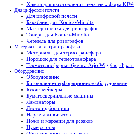
Химия для изготовления печатных форм KI
Для цифровой печати
Для цифровой печати
Барабаны для Konica-Minolta
Мастер-пленка для ризографов
Тонеры для Konica-Minolta
Чернила для ризографов
Материалы для термотрансфера
Материалы для термотрансфера
Порошок для термотрансфера
Термотрансферная бумага Arjo Wiggins, Фран
Оборудование
Оборудование
Биговально-перфорационное оборудование
Буклетмейкеры
Бумагосверлильные машины
Ламинаторы
Листоподборщики
Нарезчики визиток
Ножи и марзаны для резаков
Нумераторы
Оборудование для значков