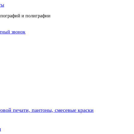
ты
типографий и полиграфии
атный звонок
товой печати, пантоны, смесевые краски
ы