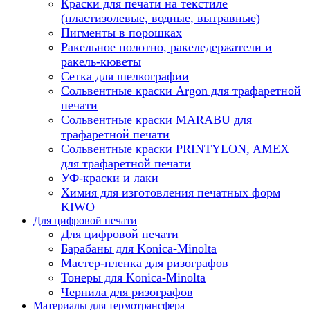
Краски для печати на текстиле
(пластизолевые, водные, вытравные)
Пигменты в порошках
Ракельное полотно, ракеледержатели и
ракель-кюветы
Сетка для шелкографии
Сольвентные краски Argon для трафаретной
печати
Сольвентные краски MARABU для
трафаретной печати
Сольвентные краски PRINTYLON, AMEX
для трафаретной печати
УФ-краски и лаки
Химия для изготовления печатных форм
KIWO
Для цифровой печати
Для цифровой печати
Барабаны для Konica-Minolta
Мастер-пленка для ризографов
Тонеры для Konica-Minolta
Чернила для ризографов
Материалы для термотрансфера