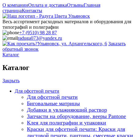
О компании
Оплата и доставка
Отзывы
Главная
страница
Контакты
Весь ассортимент расходных материалов и оборудования для
типографий и полиграфии
+7 (9510) 98 28 87
raduga073@yandex.ru
Ульяновск, ул. Архангельского, 6
Заказать
обратный звонок
Каталог
Каталог
Закрыть
Для офсетной печати
Для офсетной печати
Биговальные матрицы
Добавки в увлажняющий раствор
Запчасти на оборудование, вееры Pantone
Клея для полиграфии и упаковки
Краски для офсетной печати: Краски для
листовой печати, пантоны, смесевые краски