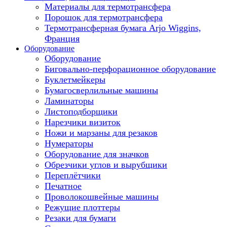
Материалы для термотрансфера
Порошок для термотрансфера
Термотрансферная бумага Arjo Wiggins,
Франция
Оборудование
Оборудование
Биговально-перфорационное оборудование
Буклетмейкеры
Бумагосверлильные машины
Ламинаторы
Листоподборщики
Нарезчики визиток
Ножи и марзаны для резаков
Нумераторы
Оборудование для значков
Обрезчики углов и вырубщики
Переплётчики
Печатное
Проволокошвейные машины
Режущие плоттеры
Резаки для бумаги