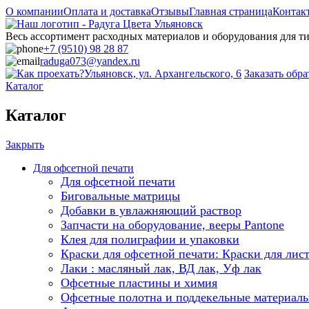
О компании
Оплата и доставка
Отзывы
Главная страница
Контак
Весь ассортимент расходных материалов и оборудования для 
+7 (9510) 98 28 87
raduga073@yandex.ru
Ульяновск, ул. Архангельского, 6
Заказать обр
Каталог
Каталог
Закрыть
Для офсетной печати
Для офсетной печати
Биговальные матрицы
Добавки в увлажняющий раствор
Запчасти на оборудование, вееры Pantone
Клея для полиграфии и упаковки
Краски для офсетной печати: Краски для лис
Лаки : масляный лак, ВД лак, Уф лак
Офсетные пластины и химия
Офсетные полотна и поддекельные материал