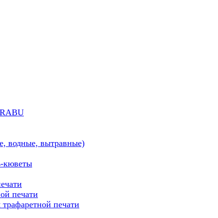
MARABU
е, водные, вытравные)
ь-кюветы
печати
ой печати
трафаретной печати