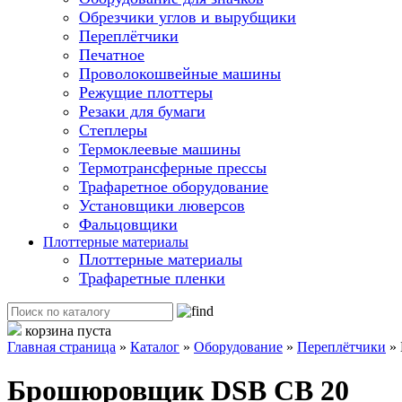
Обрезчики углов и вырубщики
Переплётчики
Печатное
Проволокошвейные машины
Режущие плоттеры
Резаки для бумаги
Степлеры
Термоклеевые машины
Термотрансферные прессы
Трафаретное оборудование
Установщики люверсов
Фальцовщики
Плоттерные материалы
Плоттерные материалы
Трафаретные пленки
корзина пуста
Главная страница
»
Каталог
»
Оборудование
»
Переплётчики
»
Брошюровщик DSB CB 20