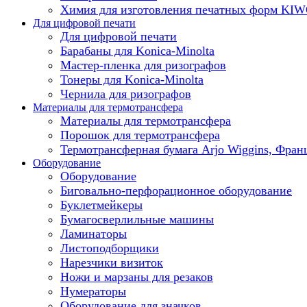
Химия для изготовления печатных форм KI
Для цифровой печати
Для цифровой печати
Барабаны для Konica-Minolta
Мастер-пленка для ризографов
Тонеры для Konica-Minolta
Чернила для ризографов
Материалы для термотрансфера
Материалы для термотрансфера
Порошок для термотрансфера
Термотрансферная бумага Arjo Wiggins, Фран
Оборудование
Оборудование
Биговально-перфорационное оборудование
Буклетмейкеры
Бумагосверлильные машины
Ламинаторы
Листоподборщики
Нарезчики визиток
Ножи и марзаны для резаков
Нумераторы
Оборудование для значков