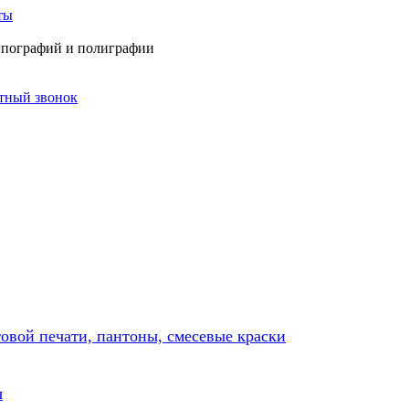
ты
типографий и полиграфии
атный звонок
товой печати, пантоны, смесевые краски
ы