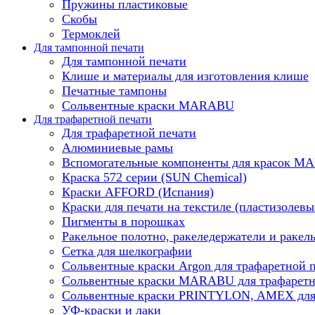
Пружины пластиковые
Скобы
Термоклей
Для тампонной печати
Для тампонной печати
Клише и материалы для изготовления клише
Печатные тампоны
Сольвентные краски MARABU
Для трафаретной печати
Для трафаретной печати
Алюминиевые рамы
Вспомогательные компоненты для красок 
Краска 572 серии (SUN Chemical)
Краски AFFORD (Испания)
Краски для печати на текстиле (пластизолевы
Пигменты в порошках
Ракельное полотно, ракеледержатели и ракел
Сетка для шелкографии
Сольвентные краски Argon для трафаретной 
Сольвентные краски MARABU для трафаретн
Сольвентные краски PRINTYLON, AMEX для 
УФ-краски и лаки