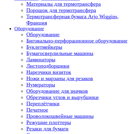
Материалы для термотрансфера
Порошок для термотрансфера
Термотрансферная бумага Arjo Wiggins,
Франция
Оборудование
Оборудование
Биговально-перфорационное оборудование
Буклетмейкеры
Бумагосверлильные машины
Ламинаторы
Листоподборщики
Нарезчики визиток
Ножи и марзаны для резаков
Нумераторы
Оборудование для значков
Обрезчики углов и вырубщики
Переплётчики
Печатное
Проволокошвейные машины
Режущие плоттеры
Резаки для бумаги