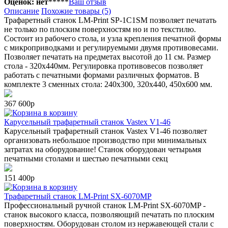
Оценок: нет
*
*
*
*
*
Ваш отзыв
Описание
Похожие товары (5)
Трафаретный станок LM-Print SP-1C1SM позволяет печатать
не только по плоским поверхностям но и по текстилю.
Состоит из рабочего стола, и узла крепления печатной формы
с микроприводками и регулируемыми двумя противовесами.
Позволяет печатать на предметах высотой до 11 см. Размер
стола - 320х440мм. Регулировка противовесов позволяет
работать с печатными формами различных форматов. В
комплекте 3 сменных стола: 240х300, 320х440, 450х600 мм.
367 600р
в корзину
Карусельный трафаретный станок Vastex V1-46
Карусельный трафаретный станок Vastex V1-46 позволяет
организовать небольшое производство при минимальных
затратах на оборудование! Станок оборудован четырьмя
печатными столами и шестью печатными секц
151 400р
в корзину
Трафаретный станок LM-Print SX-6070MP
Профессиональный ручной станок LM-Print SX-6070MP -
станок высокого класса, позволяющий печатать по плоским
поверхностям. Оборудован столом из нержавеющей стали с