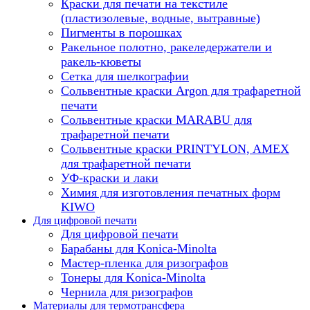
Краски для печати на текстиле
(пластизолевые, водные, вытравные)
Пигменты в порошках
Ракельное полотно, ракеледержатели и
ракель-кюветы
Сетка для шелкографии
Сольвентные краски Argon для трафаретной
печати
Сольвентные краски MARABU для
трафаретной печати
Сольвентные краски PRINTYLON, AMEX
для трафаретной печати
УФ-краски и лаки
Химия для изготовления печатных форм
KIWO
Для цифровой печати
Для цифровой печати
Барабаны для Konica-Minolta
Мастер-пленка для ризографов
Тонеры для Konica-Minolta
Чернила для ризографов
Материалы для термотрансфера