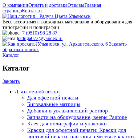
О компании
Оплата и доставка
Отзывы
Главная
страница
Контакты
Весь ассортимент расходных материалов и оборудования для
типографий и полиграфии
+7 (9510) 98 28 87
raduga073@yandex.ru
Ульяновск, ул. Архангельского, 6
Заказать
обратный звонок
Каталог
Каталог
Закрыть
Для офсетной печати
Для офсетной печати
Биговальные матрицы
Добавки в увлажняющий раствор
Запчасти на оборудование, вееры Pantone
Клея для полиграфии и упаковки
Краски для офсетной печати: Краски для
листовой печати, пантоны, смесевые краски