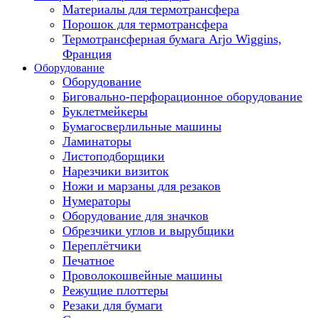
Материалы для термотрансфера
Порошок для термотрансфера
Термотрансферная бумага Arjo Wiggins,
Франция
Оборудование
Оборудование
Биговально-перфорационное оборудование
Буклетмейкеры
Бумагосверлильные машины
Ламинаторы
Листоподборщики
Нарезчики визиток
Ножи и марзаны для резаков
Нумераторы
Оборудование для значков
Обрезчики углов и вырубщики
Переплётчики
Печатное
Проволокошвейные машины
Режущие плоттеры
Резаки для бумаги