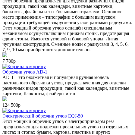
Этот обрезчик предназначен для отделки различных видов
продукции, такой как календари, визитные карточки,
блокноты, флайеры и т.п. большими тиражами. Основное
место применения – типографии с большим выпуском
продукции требующей закругления углов разными радиусами.
Этот мощный обрезчик углов оснащён специальным
механизмом осуществляющим прижим стопы, предотвращая
сдвиг стопы. Имеются угловой и боковой упоры. Литая
чугунная конструкция. Сменные ножи с радиусами 3, 4, 5, 6,
7, 9, 10 мм приобретаются дополнительно.
7 780р
в корзину
Обрезчик углов AD-1
AD-1 – это бюджетная и популярная ручная модель
настольного обрезчика углов, предназначенная для отделки
различных видов продукции, такой как календари, визитные
карточки, блокноты, флайеры и т.п.
124 500р
в корзину
Электрический обрезчик углов EQJ-50
Этот мощный обрезчик углов с электроприводом реза
предназначен для подрезки профильных углов на отдельных
листах и стопах бумаги, картона, пластика и других