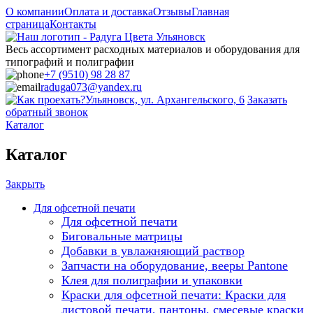
О компании
Оплата и доставка
Отзывы
Главная
страница
Контакты
Весь ассортимент расходных материалов и оборудования для
типографий и полиграфии
+7 (9510) 98 28 87
raduga073@yandex.ru
Ульяновск, ул. Архангельского, 6
Заказать
обратный звонок
Каталог
Каталог
Закрыть
Для офсетной печати
Для офсетной печати
Биговальные матрицы
Добавки в увлажняющий раствор
Запчасти на оборудование, вееры Pantone
Клея для полиграфии и упаковки
Краски для офсетной печати: Краски для
листовой печати, пантоны, смесевые краски