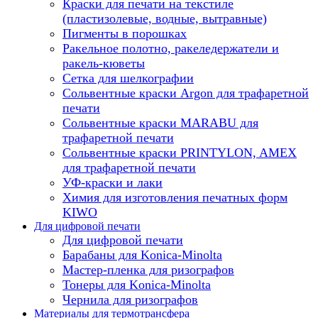
Краски для печати на текстиле
(пластизолевые, водные, вытравные)
Пигменты в порошках
Ракельное полотно, ракеледержатели и
ракель-кюветы
Сетка для шелкографии
Сольвентные краски Argon для трафаретной
печати
Сольвентные краски MARABU для
трафаретной печати
Сольвентные краски PRINTYLON, AMEX
для трафаретной печати
УФ-краски и лаки
Химия для изготовления печатных форм
KIWO
Для цифровой печати
Для цифровой печати
Барабаны для Konica-Minolta
Мастер-пленка для ризографов
Тонеры для Konica-Minolta
Чернила для ризографов
Материалы для термотрансфера