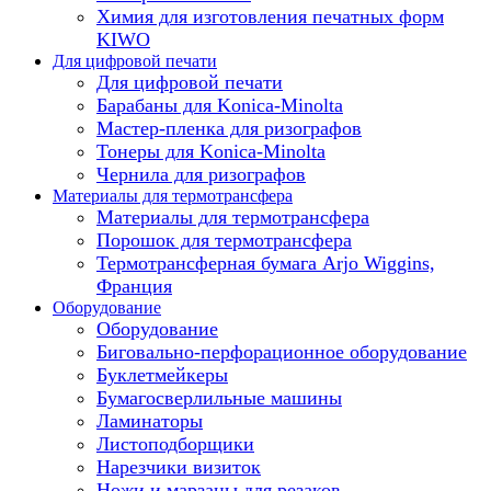
Химия для изготовления печатных форм
KIWO
Для цифровой печати
Для цифровой печати
Барабаны для Konica-Minolta
Мастер-пленка для ризографов
Тонеры для Konica-Minolta
Чернила для ризографов
Материалы для термотрансфера
Материалы для термотрансфера
Порошок для термотрансфера
Термотрансферная бумага Arjo Wiggins,
Франция
Оборудование
Оборудование
Биговально-перфорационное оборудование
Буклетмейкеры
Бумагосверлильные машины
Ламинаторы
Листоподборщики
Нарезчики визиток
Ножи и марзаны для резаков