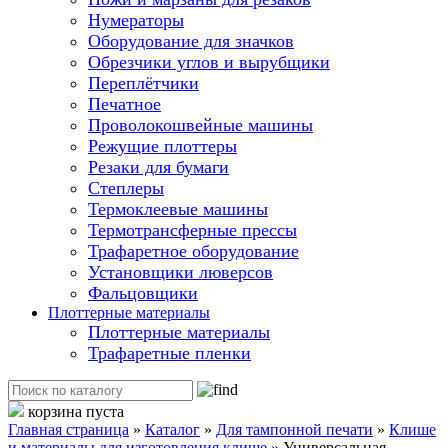
Нумераторы
Оборудование для значков
Обрезчики углов и вырубщики
Переплётчики
Печатное
Проволокошвейные машины
Режущие плоттеры
Резаки для бумаги
Степлеры
Термоклеевые машины
Термотрансферные прессы
Трафаретное оборудование
Установщики люверсов
Фальцовщики
Плоттерные материалы
Плоттерные материалы
Трафаретные пленки
корзина пуста
Главная страница
»
Каталог
»
Для тампонной печати
»
Клише
и материалы для изготовления клише
»
Универсальная