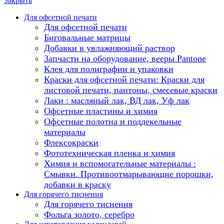
Закрыть
Для офсетной печати
Для офсетной печати
Биговальные матрицы
Добавки в увлажняющий раствор
Запчасти на оборудование, вееры Pantone
Клея для полиграфии и упаковки
Краски для офсетной печати: Краски для
листовой печати, пантоны, смесевые краски
Лаки : масляный лак, ВД лак, Уф лак
Офсетные пластины и химия
Офсетные полотна и поддекельные
материалы
Флексокраски
Фототехническая пленка и химия
Химия и вспомогательные материалы :
Смывки. Противоотмарывающие порошки,
добавки в краску
Для горячего тиснения
Для горячего тиснения
Фольга золото, серебро