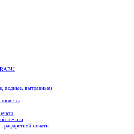
MARABU
е, водные, вытравные)
ь-кюветы
печати
ой печати
трафаретной печати