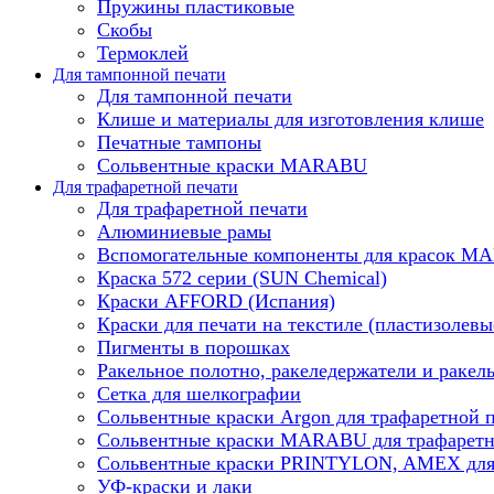
Пружины пластиковые
Скобы
Термоклей
Для тампонной печати
Для тампонной печати
Клише и материалы для изготовления клише
Печатные тампоны
Сольвентные краски MARABU
Для трафаретной печати
Для трафаретной печати
Алюминиевые рамы
Вспомогательные компоненты для красок 
Краска 572 серии (SUN Chemical)
Краски AFFORD (Испания)
Краски для печати на текстиле (пластизолевы
Пигменты в порошках
Ракельное полотно, ракеледержатели и ракел
Сетка для шелкографии
Сольвентные краски Argon для трафаретной 
Сольвентные краски MARABU для трафаретн
Сольвентные краски PRINTYLON, AMEX для 
УФ-краски и лаки