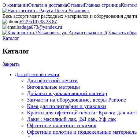
О компании
Оплата и доставка
Отзывы
Главная страница
Контак
Весь ассортимент расходных материалов и оборудования для 
+7 (9510) 98 28 87
raduga073@yandex.ru
Ульяновск, ул. Архангельского, 6
Заказать обр
Каталог
Каталог
Закрыть
Для офсетной печати
Для офсетной печати
Биговальные матрицы
Добавки в увлажняющий раствор
Запчасти на оборудование, вееры Pantone
Клея для полиграфии и упаковки
Краски для офсетной печати: Краски для лис
Лаки : масляный лак, ВД лак, Уф лак
Офсетные пластины и химия
Офсетные полотна и поддекельные материал