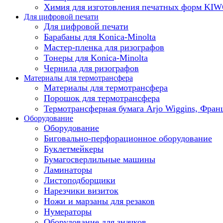
Химия для изготовления печатных форм KI
Для цифровой печати
Для цифровой печати
Барабаны для Konica-Minolta
Мастер-пленка для ризографов
Тонеры для Konica-Minolta
Чернила для ризографов
Материалы для термотрансфера
Материалы для термотрансфера
Порошок для термотрансфера
Термотрансферная бумага Arjo Wiggins, Фран
Оборудование
Оборудование
Биговально-перфорационное оборудование
Буклетмейкеры
Бумагосверлильные машины
Ламинаторы
Листоподборщики
Нарезчики визиток
Ножи и марзаны для резаков
Нумераторы
Оборудование для значков