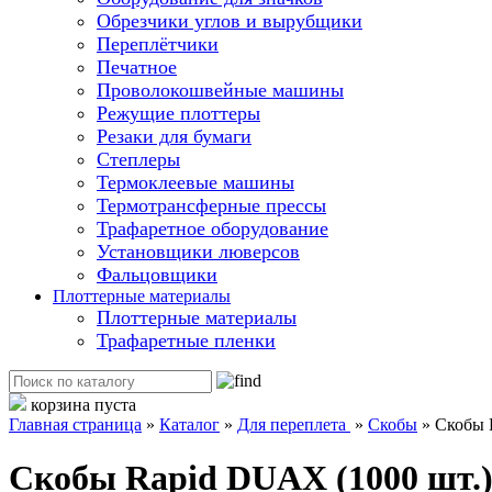
Обрезчики углов и вырубщики
Переплётчики
Печатное
Проволокошвейные машины
Режущие плоттеры
Резаки для бумаги
Степлеры
Термоклеевые машины
Термотрансферные прессы
Трафаретное оборудование
Установщики люверсов
Фальцовщики
Плоттерные материалы
Плоттерные материалы
Трафаретные пленки
корзина пуста
Главная страница
»
Каталог
»
Для переплета
»
Скобы
»
Скобы R
Скобы Rapid DUAX (1000 шт.