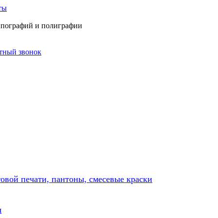
ты
типографий и полиграфии
атный звонок
товой печати, пантоны, смесевые краски
ы