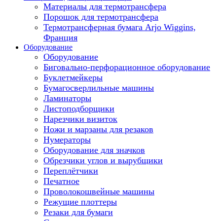
Материалы для термотрансфера
Порошок для термотрансфера
Термотрансферная бумага Arjo Wiggins,
Франция
Оборудование
Оборудование
Биговально-перфорационное оборудование
Буклетмейкеры
Бумагосверлильные машины
Ламинаторы
Листоподборщики
Нарезчики визиток
Ножи и марзаны для резаков
Нумераторы
Оборудование для значков
Обрезчики углов и вырубщики
Переплётчики
Печатное
Проволокошвейные машины
Режущие плоттеры
Резаки для бумаги