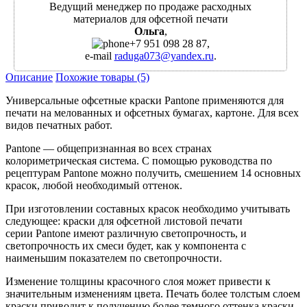
Ведущий менеджер по продаже расходных
материалов для офсетной печати
Ольга
,
+7 951 098 28 87
,
e-mail
raduga073@yandex.ru
.
Описание
Похожие товары (5)
Универсальные
офсетные краски Pantone
применяются для
печати на мелованных и офсетных бумагах, картоне. Для всех
видов печатных работ.
Pantone
— общепризнанная во всех странах
колориметрическая система. С помощью руководства по
рецептурам
Pantone
можно получить, смешением 14 основных
красок, любой необходимый оттенок.
При изготовлении составных красок необходимо учитывать
следующее: краски для офсетной листовой печати
серии
Pantone
имеют различную светопрочность, и
светопрочность их смеси будет, как у компонента с
наименьшим показателем по светопрочности.
Изменение толщины красочного слоя может привести к
значительным изменениям цвета. Печать более толстым слоем
краски приводит к получению более темного оттенка краски