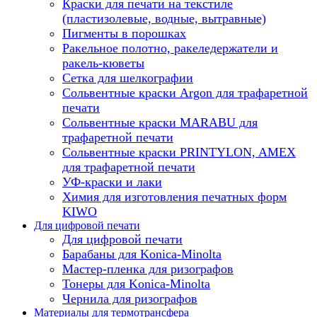
Краски для печати на текстиле
(пластизолевые, водные, вытравные)
Пигменты в порошках
Ракельное полотно, ракеледержатели и
ракель-кюветы
Сетка для шелкографии
Сольвентные краски Argon для трафаретной
печати
Сольвентные краски MARABU для
трафаретной печати
Сольвентные краски PRINTYLON, AMEX
для трафаретной печати
УФ-краски и лаки
Химия для изготовления печатных форм
KIWO
Для цифровой печати
Для цифровой печати
Барабаны для Konica-Minolta
Мастер-пленка для ризографов
Тонеры для Konica-Minolta
Чернила для ризографов
Материалы для термотрансфера