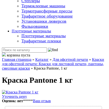
Степлеры
Термоклеевые машины
Термотрансферные прессы
Трафаретное оборудование
Установщики люверсов
Фальцовщики
Плоттерные материалы
Плоттерные материалы
Трафаретные пленки
корзина пуста
Главная страница
»
Каталог
»
Для офсетной печати
»
Краски
для офсетной печати: Краски для листовой печати, пантоны,
смесевые краски
»
Краска Pantone, 1 кг
Краска Pantone 1 кг
Уточнить цену
Оценок: нет
*
*
*
*
*
Ваш отзыв