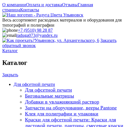
О компании
Оплата и доставка
Отзывы
Главная
страница
Контакты
Весь ассортимент расходных материалов и оборудования для
типографий и полиграфии
+7 (9510) 98 28 87
raduga073@yandex.ru
Ульяновск, ул. Архангельского, 6
Заказать
обратный звонок
Каталог
Каталог
Закрыть
Для офсетной печати
Для офсетной печати
Биговальные матрицы
Добавки в увлажняющий раствор
Запчасти на оборудование, вееры Pantone
Клея для полиграфии и упаковки
Краски для офсетной печати: Краски для
листовой печати, пантоны, смесевые краски